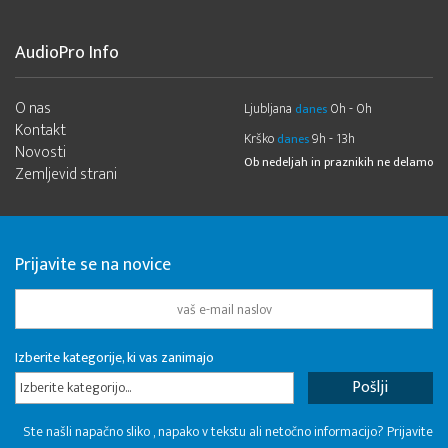
AudioPro Info
O nas
Ljubljana
0h - 0h
danes
Kontakt
Krško
9h - 13h
danes
Novosti
Ob nedeljah in praznikih ne delamo
Zemljevid strani
Prijavite se na novice
Izberite kategorije, ki vas zanimajo
Izberite kategorijo...
Ste našli napačno sliko , napako v tekstu ali netočno informacijo? Prijavite