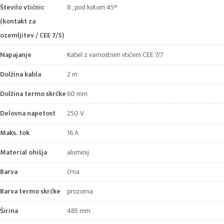
Število vtičnic
8 , pod kotom 45°
(kontakt za
ozemljitev / CEE 7/5)
Napajanje
Kabel z varnostnim vtičem CEE 7/7
Dolžina kabla
2 m
Dolžina termo skrčke
60 mm
Delovna napetost
250 V
Maks. tok
16 A
Material ohišja
aluminij
Barva
črna
Barva termo skrčke
prozorna
Širina
485 mm