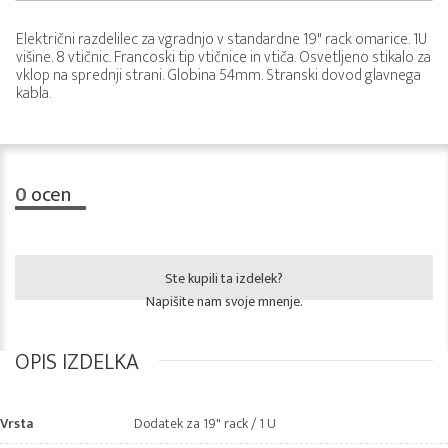
Električni razdelilec za vgradnjo v standardne 19" rack omarice. 1U
višine. 8 vtičnic. Francoski tip vtičnice in vtiča. Osvetljeno stikalo za
vklop na sprednji strani. Globina 54mm. Stranski dovod glavnega
kabla.
0
ocen
Ste kupili ta izdelek?
Napišite nam svoje mnenje.
OPIS IZDELKA
Vrsta
Dodatek za 19" rack / 1 U