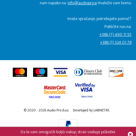
nam napako na:
info@audiopro.si
Hvaležni vam bomo.
Imate vprašanje, potrebujete pomoč?
Pokličite nas na:
+386 (7) 490 11 55
+386 (1) 524 01 78
© 2020 - 2026 Audio Pro d.o.o.
Developed by LABNET.RS
Da bi vam omogočili boljši nakup, stran vsebuje piškotke