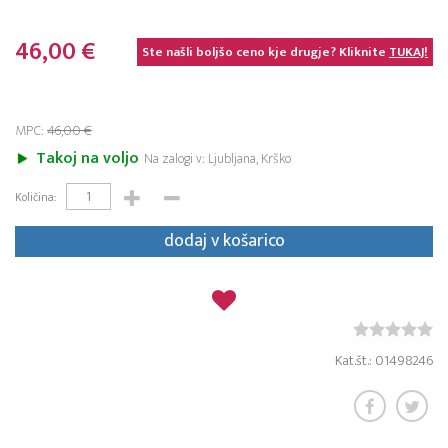
46,00 €
Ste našli boljšo ceno kje drugje? Kliknite
TUKAJ!
MPC:
46,00 €
Takoj na voljo
Na zalogi v: Ljubljana, Krško
Količina:
dodaj v košarico
Kat.št.: 01498246