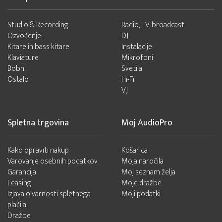
Studio & Recording
Radio, TV, broadcast
Ozvočenje
DJ
Kitare in bass kitare
Instalacije
Klaviature
Mikrofoni
Bobni
Svetila
Ostalo
Hi-Fi
VJ
Spletna trgovina
Moj AudioPro
Kako opraviti nakup
Košarica
Varovanje osebnih podatkov
Moja naročila
Garancija
Moj seznam želja
Leasing
Moje dražbe
Izjava o varnosti spletnega
Moji podatki
plačila
Dražbe