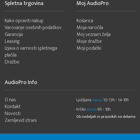
Spletna trgovina
Moj AudioPro
Kako opraviti nakup
Košarica
Varovanje osebnih podatkov
Moja naročila
Garancija
Moj seznam želja
Leasing
Moje dražbe
Izjava o varnosti spletnega
Moji podatki
plačila
Dražbe
AudioPro Info
O nas
Ljubljana
10-13h - 14-18h
danes
Kontakt
Krško
9h - 18h
danes
Novosti
Ob nedeljah in praznikih ne delamo
Zemljevid strani