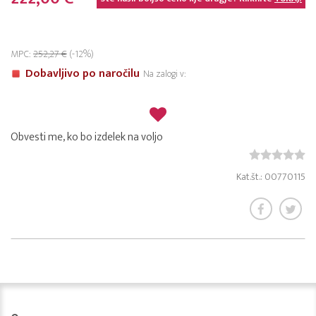
MPC:
252,27 €
(-12%)
Dobavljivo po naročilu
Na zalogi v:
Obvesti me, ko bo izdelek na voljo
Kat.št.: 00770115