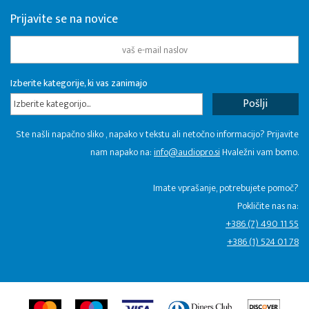
Prijavite se na novice
Izberite kategorije, ki vas zanimajo
Izberite kategorijo...
Ste našli napačno sliko , napako v tekstu ali netočno informacijo? Prijavite
nam napako na:
info@audiopro.si
Hvaležni vam bomo.
Imate vprašanje, potrebujete pomoč?
Pokličite nas na:
+386 (7) 490 11 55
+386 (1) 524 01 78