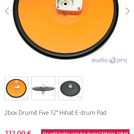
2box Drumit Five 12" Hihat E-drum Pad
222,00 €
Ste našli boljšo ceno kje drugje? Kliknite
TUKAJ!