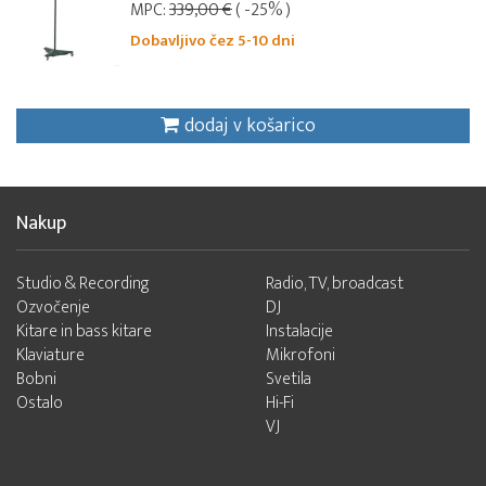
MPC:
339,00 €
( -25% )
Dobavljivo čez 5-10 dni
dodaj v košarico
Nakup
Studio & Recording
Radio, TV, broadcast
Ozvočenje
DJ
Kitare in bass kitare
Instalacije
Klaviature
Mikrofoni
Bobni
Svetila
Ostalo
Hi-Fi
VJ