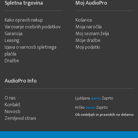
Spletna trgovina
Moj AudioPro
Kako opraviti nakup
Košarica
Varovanje osebnih podatkov
Moja naročila
Garancija
Moj seznam želja
Leasing
Moje dražbe
Izjava o varnosti spletnega
Moji podatki
plačila
Dražbe
AudioPro Info
O nas
Ljubljana
Zaprto
danes
Kontakt
Krško
Zaprto
danes
Novosti
Ob nedeljah in praznikih ne delamo
Zemljevid strani