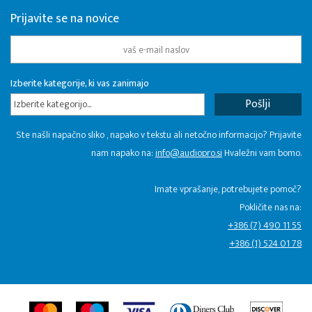
Prijavite se na novice
Izberite kategorije, ki vas zanimajo
Izberite kategorijo...
Ste našli napačno sliko , napako v tekstu ali netočno informacijo? Prijavite
nam napako na:
info@audiopro.si
Hvaležni vam bomo.
Imate vprašanje, potrebujete pomoč?
Pokličite nas na:
+386 (7) 490 11 55
+386 (1) 524 01 78