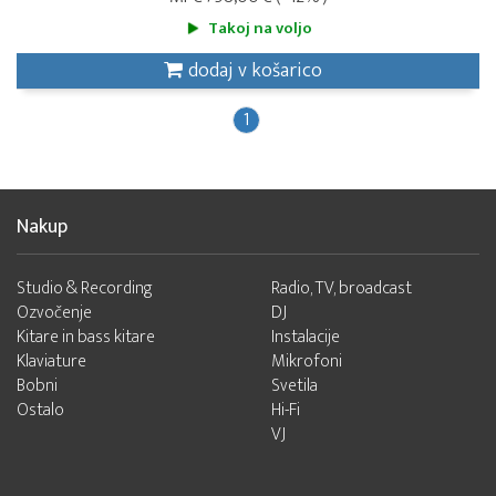
Takoj na voljo
dodaj v košarico
1
Nakup
Studio & Recording
Radio, TV, broadcast
Ozvočenje
DJ
Kitare in bass kitare
Instalacije
Klaviature
Mikrofoni
Bobni
Svetila
Ostalo
Hi-Fi
VJ