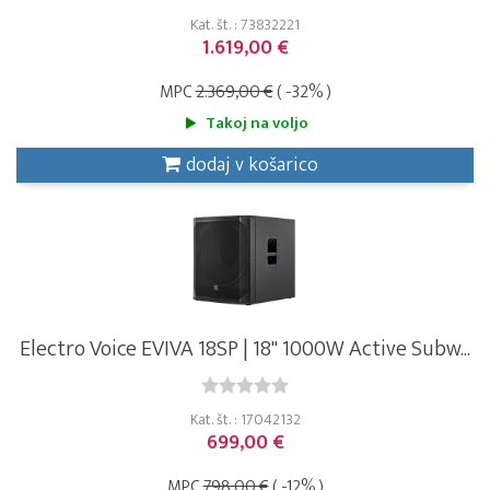
Kat. št. : 73832221
1.619,00 €
MPC
2.369,00 €
( -32% )
Takoj na voljo
dodaj v košarico
Electro Voice EVIVA 18SP | 18" 1000W Active Subw...
Kat. št. : 17042132
699,00 €
MPC
798,00 €
( -12% )