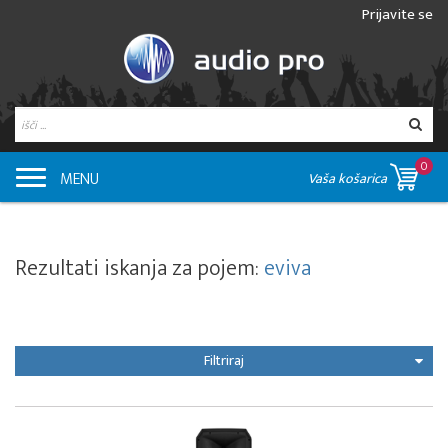
Prijavite se
0
MENU
Vaša košarica
Rezultati iskanja za pojem:
eviva
Filtriraj