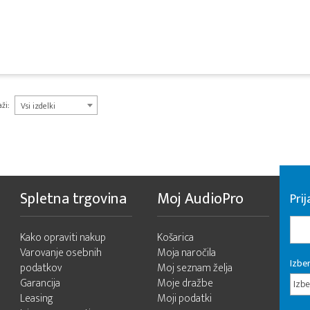
ži:
Vsi izdelki
Spletna trgovina
Moj AudioPro
Prij
Kako opraviti nakup
Košarica
Varovanje osebnih
Moja naročila
Izber
podatkov
Moj seznam želja
Garancija
Moje dražbe
Izbe
Leasing
Moji podatki