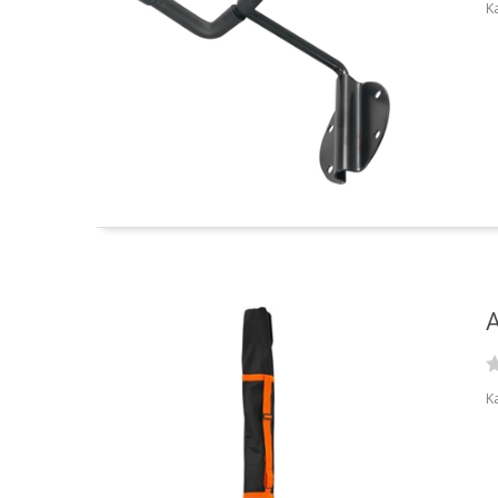
Ka
A
Ka