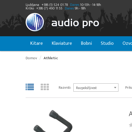
Ljubljana
+386 (1) 524 01 78
Danes
10-13h - 14-18h
Krško
+386 (7) 490 11 55
Danes
9h - 18h
Kitare
Klaviature
Bobni
Studio
Ozvo
Domov
Athletic
Razvrsti:
Prika
Razpoložljivost
A