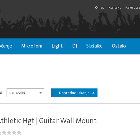
O nas
Kontakt
Kako opra
čenje
Mikrofoni
Light
DJ
Slušalke
Ostalo
Napredno iskanje
ži:
Vsi izdelki
thletic Hgt | Guitar Wall Mount