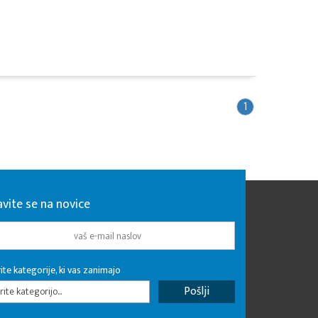
1
avite se na novice
ite kategorije, ki vas zanimajo
rite kategorijo...