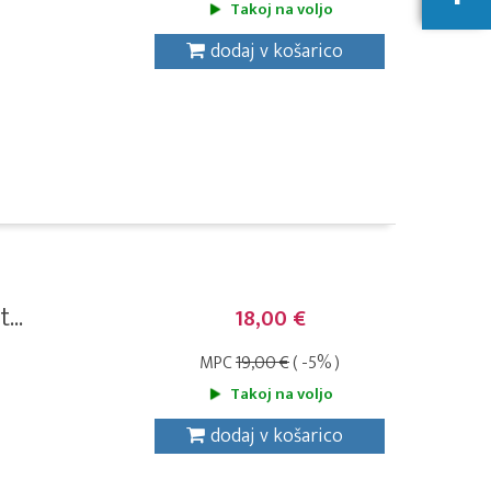
Takoj na voljo
dodaj v košarico
...
18,00 €
MPC
19,00 €
( -5% )
Takoj na voljo
dodaj v košarico