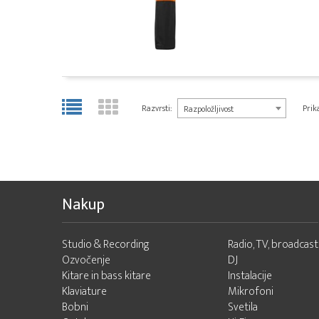
Razvrsti:
Prika
Razpoložljivost
Nakup
Studio & Recording
Radio, TV, broadcast
Ozvočenje
DJ
Kitare in bass kitare
Instalacije
Klaviature
Mikrofoni
Bobni
Svetila