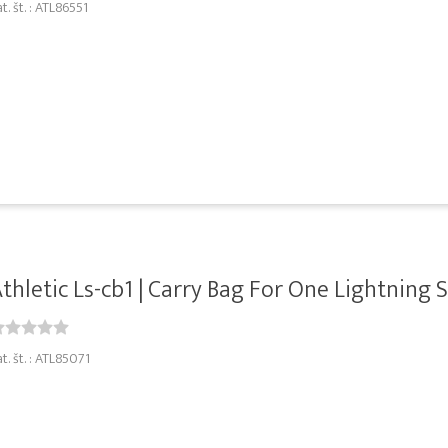
t. št. : ATL86551
thletic Ls-cb1 | Carry Bag For One Lightning St
t. št. : ATL85071