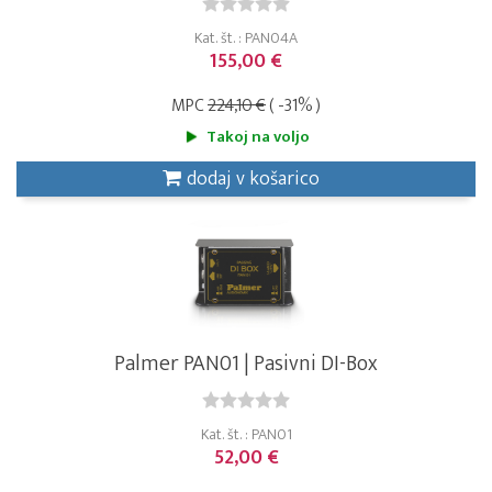
Kat. št. : PAN04A
155,00 €
MPC
224,10 €
( -31% )
Takoj na voljo
dodaj v košarico
Palmer PAN01 | Pasivni DI-Box
Kat. št. : PAN01
52,00 €