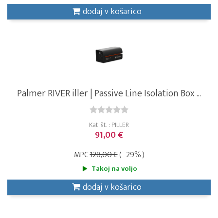
dodaj v košarico
Palmer RIVER iller | Passive Line Isolation Box ...
Kat. št. : PILLER
91,00 €
MPC
128,00 €
( -29% )
Takoj na voljo
dodaj v košarico