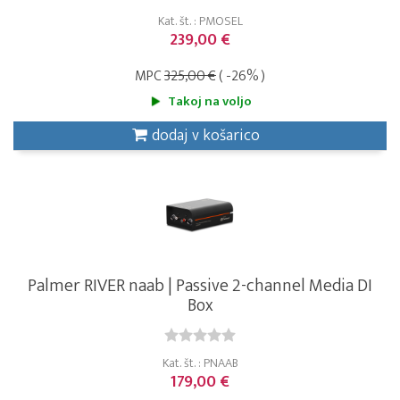
Kat. št. : PMOSEL
239,00 €
MPC
325,00 €
( -26% )
Takoj na voljo
dodaj v košarico
Palmer RIVER naab | Passive 2-channel Media DI
Box
Kat. št. : PNAAB
179,00 €