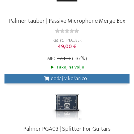
Palmer tauber | Passive Microphone Merge Box
Kat. št. : PTAUBER
49,00 €
MPC
77,47 €
( -37% )
Takoj na voljo
dodaj v košarico
Palmer PGA03 | Splitter For Guitars