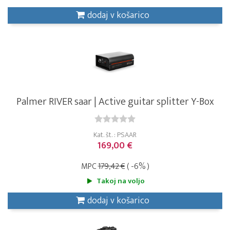
dodaj v košarico
Palmer RIVER saar | Active guitar splitter Y-Box
Kat. št. : PSAAR
169,00 €
MPC
179,42 €
( -6% )
Takoj na voljo
dodaj v košarico