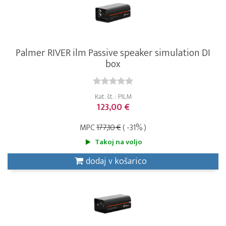
Palmer RIVER ilm Passive speaker simulation DI
box
Kat. št. : PILM
123,00 €
MPC
177,10 €
( -31% )
Takoj na voljo
dodaj v košarico