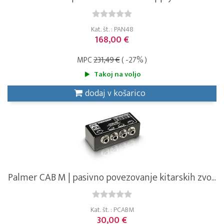
Kat. št. : PAN48
168,00 €
MPC
231,49 €
( -27% )
Takoj na voljo
dodaj v košarico
Palmer CAB M | pasivno povezovanje kitarskih zvo...
Kat. št. : PCABM
30,00 €