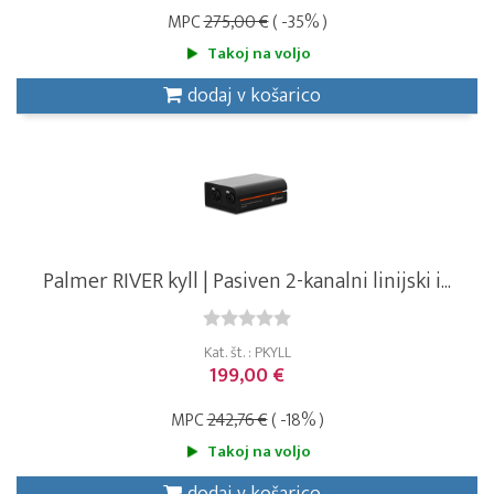
MPC
275,00 €
( -35% )
Takoj na voljo
dodaj v košarico
Palmer RIVER kyll | Pasiven 2-kanalni linijski i...
Kat. št. : PKYLL
199,00 €
MPC
242,76 €
( -18% )
Takoj na voljo