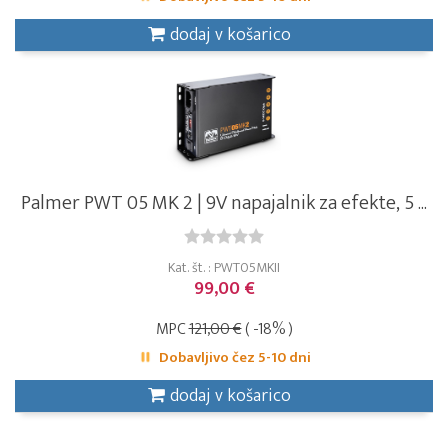
dodaj v košarico
Palmer PWT 05 MK 2 | 9V napajalnik za efekte, 5 ...
Kat. št. : PWT05MKII
99,00 €
MPC
121,00 €
( -18% )
Dobavljivo čez 5-10 dni
dodaj v košarico