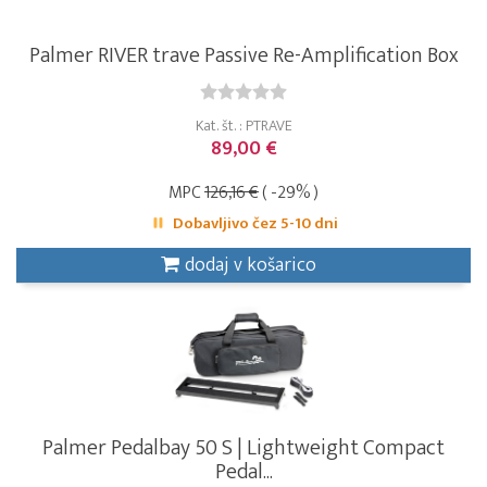
Palmer RIVER trave Passive Re-Amplification Box
Kat. št. : PTRAVE
89,00 €
MPC
126,16 €
( -29% )
Dobavljivo čez 5-10 dni
dodaj v košarico
Palmer Pedalbay 50 S | Lightweight Compact
Pedal...