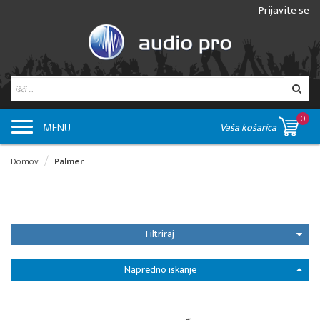
Prijavite se
0
MENU
Vaša košarica
Domov
Palmer
Filtriraj
Napredno iskanje