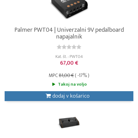
Palmer PWT04 | Univerzalni 9V pedalboard
napajalnik
Kat. št. : PWT04
67,00 €
MPC
81,00 €
( -17% )
Takoj na voljo
dodaj v košarico