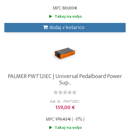
MPC
80,03 €
Takoj na voljo
dodaj v košarico
PALMER PWT12IEC | Universal Pedalboard Power
Sup...
Kat. št. : PWT12IEC
159,00 €
MPC
179,42 €
( -11% )
Takoj na voljo