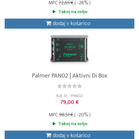
MPC
72,65 €
( -28% )
Takoj na voljo
dodaj v košarico
Palmer PAN02 | Aktivni Di Box
Kat. št. : PAN02
79,00 €
MPC
98,51 €
( -20% )
Takoj na voljo
dodaj v košarico