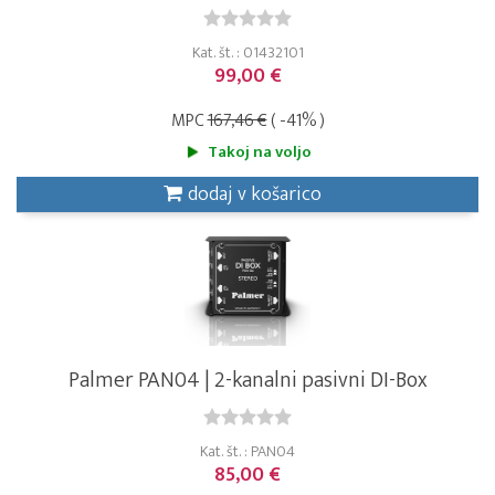
Kat. št. : 01432101
99,00 €
MPC
167,46 €
( -41% )
Takoj na voljo
dodaj v košarico
Palmer PAN04 | 2-kanalni pasivni DI-Box
Kat. št. : PAN04
85,00 €