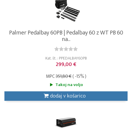
Palmer Pedalbay 60PB | Pedalbay 60 z WT PB 60
na...
Kat. št. : PPEDALBAY60PB
299,00 €
MPC
351,80 €
( -15% )
Takoj na voljo
dodaj v košarico