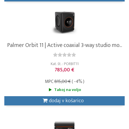
Palmer Orbit 11 | Active coaxial 3-way studio mo...
Kat. št. : PORBIT11
785,00 €
MPC
815,00 €
( -4% )
Takoj na voljo
dodaj v košarico