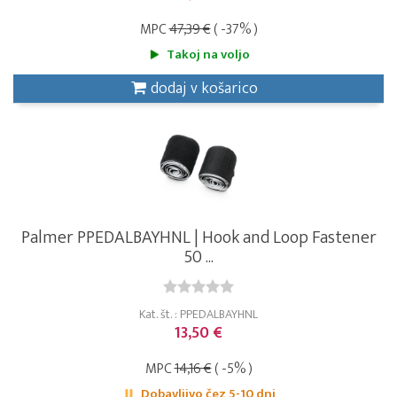
MPC
47,39 €
( -37% )
Takoj na voljo
dodaj v košarico
Palmer PPEDALBAYHNL | Hook and Loop Fastener
50 ...
Kat. št. : PPEDALBAYHNL
13,50 €
MPC
14,16 €
( -5% )
Dobavljivo čez 5-10 dni