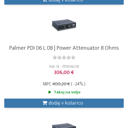
dodaj v košarico
Palmer PDI 06 L 08 | Power Attenuator 8 Ohms
Kat. št. : PDI06L08
306,00 €
MPC
400,20 €
( -24% )
Takoj na voljo
dodaj v košarico