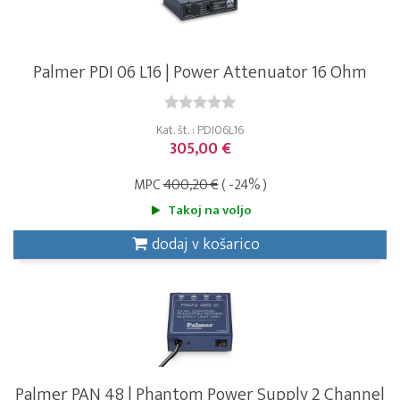
Palmer PDI 06 L16 | Power Attenuator 16 Ohm
Kat. št. : PDI06L16
305,00 €
MPC
400,20 €
( -24% )
Takoj na voljo
dodaj v košarico
Palmer PAN 48 | Phantom Power Supply 2 Channel