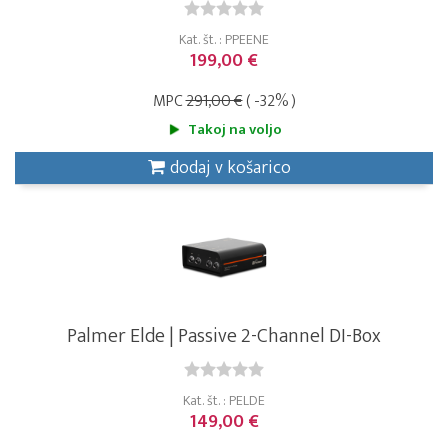
Kat. št. : PPEENE
199,00 €
MPC
291,00 €
( -32% )
Takoj na voljo
dodaj v košarico
Palmer Elde | Passive 2-Channel DI-Box
Kat. št. : PELDE
149,00 €