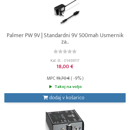
Palmer PW 9V | Standardni 9V 500mah Usmernik
za...
Kat. št. : 01498117
18,00 €
MPC
19,70 €
( -9% )
Takoj na voljo
dodaj v košarico