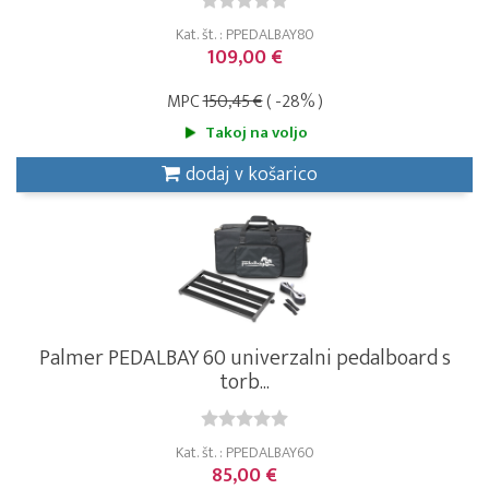
Kat. št. : PPEDALBAY80
109,00 €
MPC
150,45 €
( -28% )
Takoj na voljo
dodaj v košarico
Palmer PEDALBAY 60 univerzalni pedalboard s
torb...
Kat. št. : PPEDALBAY60
85,00 €