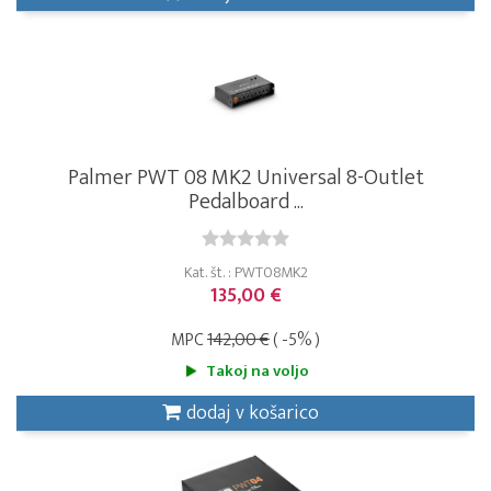
Palmer PWT 08 MK2 Universal 8-Outlet
Pedalboard ...
Kat. št. : PWT08MK2
135,00 €
MPC
142,00 €
( -5% )
Takoj na voljo
dodaj v košarico