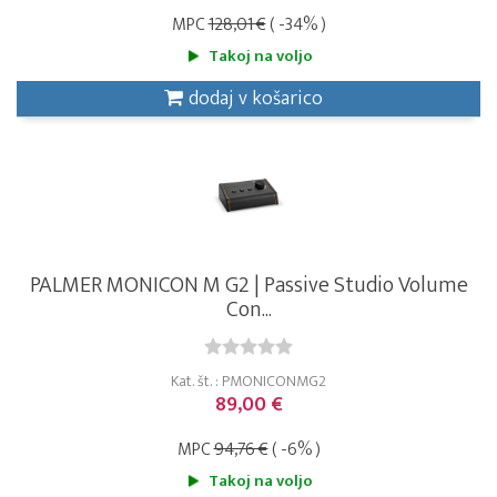
MPC
128,01 €
( -34% )
Takoj na voljo
dodaj v košarico
PALMER MONICON M G2 | Passive Studio Volume
Con...
Kat. št. : PMONICONMG2
89,00 €
MPC
94,76 €
( -6% )
Takoj na voljo