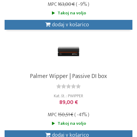
MPC
163,00 €
( -9% )
Takoj na voljo
dodaj v košarico
Palmer Wipper | Passive DI box
Kat. št. : PWIPPER
89,00 €
MPC
150,51 €
( -41% )
Takoj na voljo
dodaj v košarico