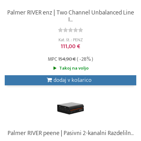
Palmer RIVER enz | Two Channel Unbalanced Line
I...
Kat. št. : PENZ
111,00 €
MPC
154,90 €
( -28% )
Takoj na voljo
dodaj v košarico
Palmer RIVER peene | Pasivni 2-kanalni Razdeliln...