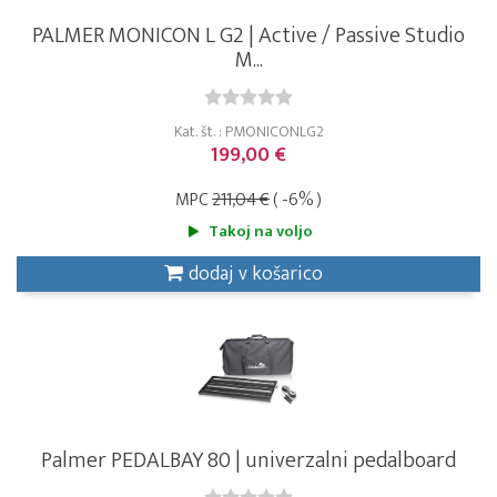
PALMER MONICON L G2 | Active / Passive Studio
M...
Kat. št. : PMONICONLG2
199,00 €
MPC
211,04 €
( -6% )
Takoj na voljo
dodaj v košarico
Palmer PEDALBAY 80 | univerzalni pedalboard