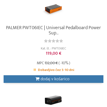
PALMER PWT06IEC | Universal Pedalboard Power
Sup...
Kat. št. : PWT06IEC
119,00 €
MPC
132,00 €
( -10% )
Dobavljivo čez 5-10 dni
dodaj v košarico