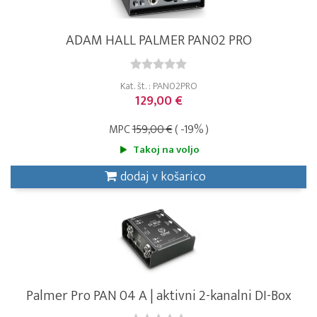
ADAM HALL PALMER PAN02 PRO
Kat. št. : PAN02PRO
129,00 €
MPC
159,00 €
( -19% )
Takoj na voljo
dodaj v košarico
Palmer Pro PAN 04 A | aktivni 2-kanalni DI-Box