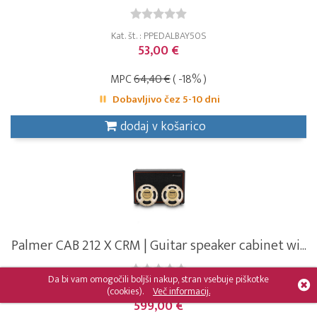
Kat. št. : PPEDALBAY50S
53,00 €
MPC
64,40 €
( -18% )
Dobavljivo čez 5-10 dni
dodaj v košarico
Palmer CAB 212 X CRM | Guitar speaker cabinet wi...
Da bi vam omogočili boljši nakup, stran vsebuje piškotke
(cookies).
Več informacij.
Kat. št. : PCAB212XCRM
599,00 €