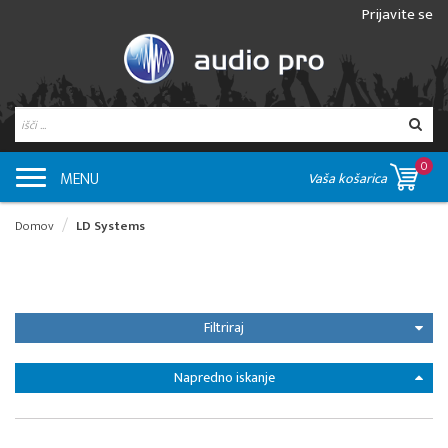
Prijavite se
0
MENU
Vaša košarica
Domov
LD Systems
Filtriraj
Napredno iskanje