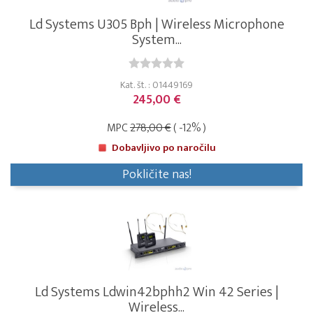
Ld Systems U305 Bph | Wireless Microphone
System...
Kat. št. : 01449169
245,00 €
MPC
278,00 €
( -12% )
Dobavljivo po naročilu
Pokličite nas!
Ld Systems Ldwin42bphh2 Win 42 Series |
Wireless...