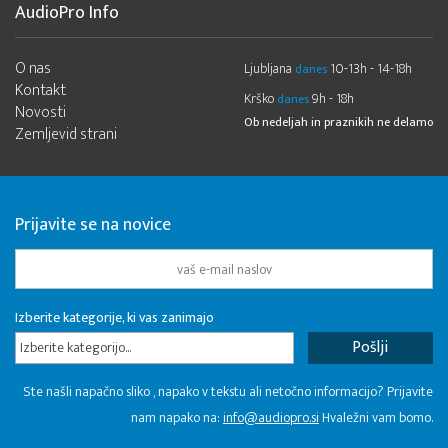
AudioPro Info
O nas
Ljubljana
10-13h - 14-18h
danes
Kontakt
Krško
9h - 18h
danes
Novosti
Ob nedeljah in praznikih ne delamo
Zemljevid strani
Prijavite se na novice
Izberite kategorije, ki vas zanimajo
Izberite kategorijo...
Ste našli napačno sliko , napako v tekstu ali netočno informacijo? Prijavite
nam napako na:
info@audiopro.si
Hvaležni vam bomo.