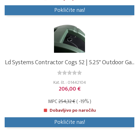
Pokličite nas!
Ld Systems Contractor Cogs 52 | 5.25" Outdoor Ga...
Kat. št. : 01442104
206,00 €
MPC
254,32 €
( -19% )
Dobavljivo po naročilu
Pokličite nas!