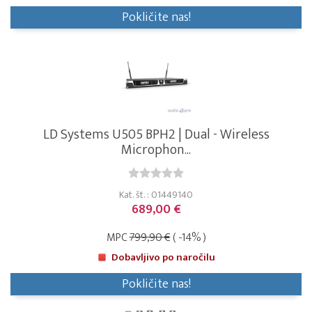
Pokličite nas!
LD Systems U505 BPH2 | Dual - Wireless
Microphon...
Kat. št. : 01449140
689,00 €
MPC
799,90 €
( -14% )
Dobavljivo po naročilu
Pokličite nas!