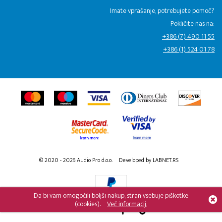
Imate vprašanje, potrebujete pomoč?
Pokličite nas na:
+386 (7) 490 11 55
+386 (1) 524 01 78
© 2020 - 2026 Audio Pro d.o.o.
Developed by LABNET.RS
Da bi vam omogočili boljši nakup, stran vsebuje piškotke
(cookies).
Več informacij.