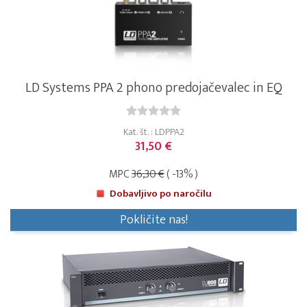
LD Systems PPA 2 phono predojačevalec in EQ
Kat. št. : LDPPA2
31,50 €
MPC
36,30 €
( -13% )
Dobavljivo po naročilu
Pokličite nas!