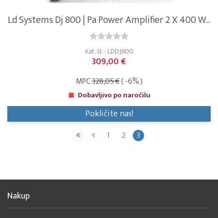
Ld Systems Dj 800 | Pa Power Amplifier 2 X 400 W...
Kat. št. : LDDJ800
309,00 €
MPC
328,05 €
( -6% )
Dobavljivo po naročilu
Pokličite nas!
1
2
3
Nakup