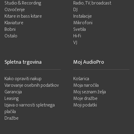
Studio & Recording
Radio, TV, broadcast
Ozvočenje
DJ
Kitare in bass kitare
Instalacije
Klaviature
Mikrofoni
Bobni
Svetila
Ostalo
Hi-Fi
VJ
Spletna trgovina
Moj AudioPro
Kako opraviti nakup
Košarica
Varovanje osebnih podatkov
Moja naročila
Garancija
Moj seznam želja
Leasing
Moje dražbe
Izjava o varnosti spletnega
Moji podatki
plačila
Dražbe