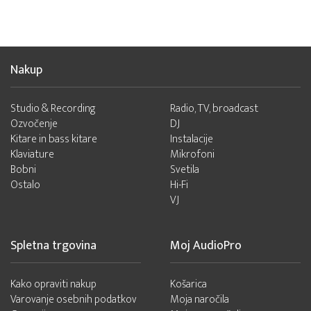
Nakup
Studio & Recording
Radio, TV, broadcast
Ozvočenje
DJ
Kitare in bass kitare
Instalacije
Klaviature
Mikrofoni
Bobni
Svetila
Ostalo
Hi-Fi
VJ
Spletna trgovina
Moj AudioPro
Kako opraviti nakup
Košarica
Varovanje osebnih podatkov
Moja naročila