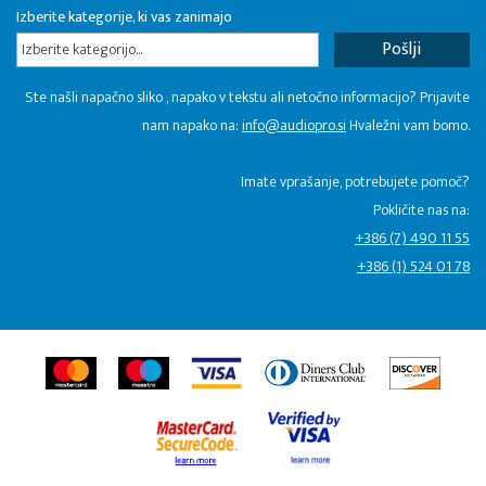
Izberite kategorije, ki vas zanimajo
Izberite kategorijo...
Ste našli napačno sliko , napako v tekstu ali netočno informacijo? Prijavite
nam napako na:
info@audiopro.si
Hvaležni vam bomo.
Imate vprašanje, potrebujete pomoč?
Pokličite nas na:
+386 (7) 490 11 55
+386 (1) 524 01 78