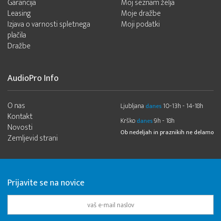
Garancija
Moj seznam želja
Leasing
Moje dražbe
Izjava o varnosti spletnega
Moji podatki
plačila
Dražbe
AudioPro Info
O nas
Ljubljana
10-13h - 14-18h
danes
Kontakt
Krško
9h - 18h
danes
Novosti
Ob nedeljah in praznikih ne delamo
Zemljevid strani
Prijavite se na novice