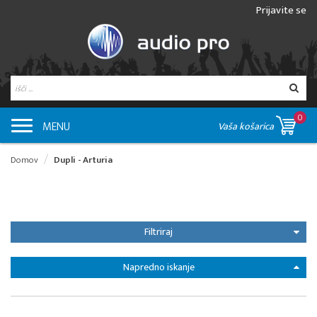
Prijavite se
0
MENU
Vaša košarica
Domov
Dupli - Arturia
Filtriraj
Napredno iskanje