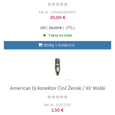
Kat. št. : 0251421200007
20,00 €
MPC
24,00 €
( -17% )
Takoj na voljo
dodaj v košarico
American Dj Konektor Činč Ženski / Xlr Moški
Kat. št. : 02577210
2,50 €