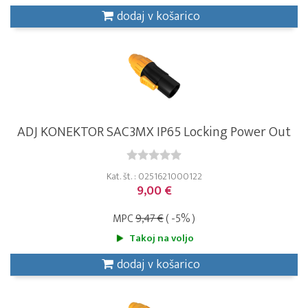
dodaj v košarico
ADJ KONEKTOR SAC3MX IP65 Locking Power Out
Kat. št. : 0251621000122
9,00 €
MPC
9,47 €
( -5% )
Takoj na voljo
dodaj v košarico