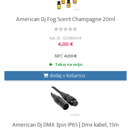
American Dj Fog Scent Champagne 20ml
Kat. št. : 02589034
4,00 €
MPC
4,00 €
Takoj na voljo
dodaj v košarico
American Dj DMX 3pin IP65 | Dmx kabel, 15m