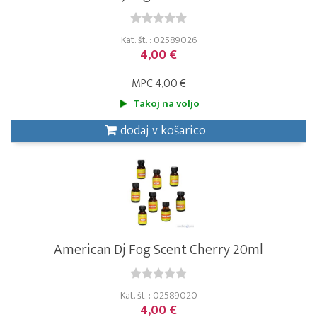
Kat. št. : 02589026
4,00 €
MPC
4,00 €
Takoj na voljo
dodaj v košarico
American Dj Fog Scent Cherry 20ml
Kat. št. : 02589020
4,00 €