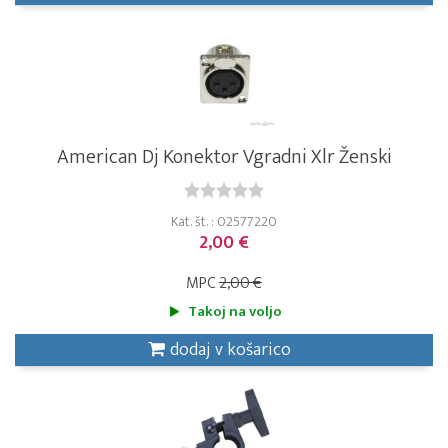
American Dj Konektor Vgradni Xlr Ženski
Kat. št. : 02577220
2,00 €
MPC
2,00 €
Takoj na voljo
dodaj v košarico