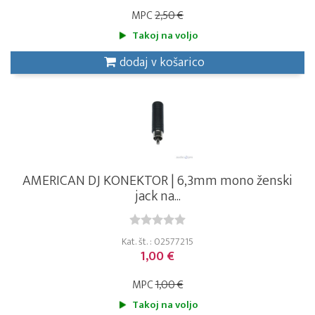
MPC
2,50 €
Takoj na voljo
dodaj v košarico
AMERICAN DJ KONEKTOR | 6,3mm mono ženski
jack na...
Kat. št. : 02577215
1,00 €
MPC
1,00 €
Takoj na voljo