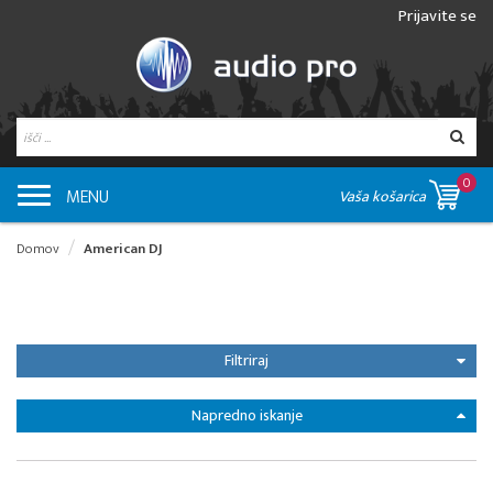
Prijavite se
0
MENU
Vaša košarica
Domov
American DJ
Filtriraj
Napredno iskanje