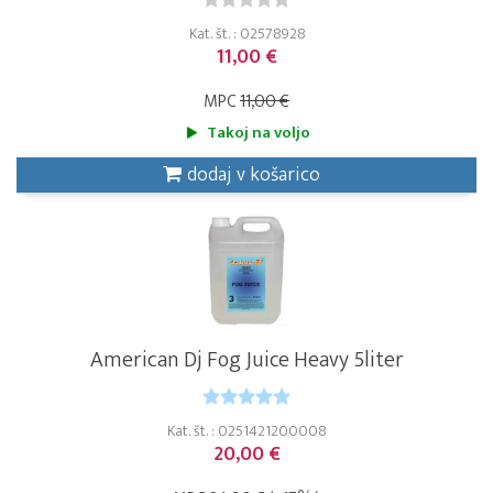
Kat. št. : 02578928
11,00 €
MPC
11,00 €
Takoj na voljo
dodaj v košarico
American Dj Fog Juice Heavy 5liter
Kat. št. : 0251421200008
20,00 €