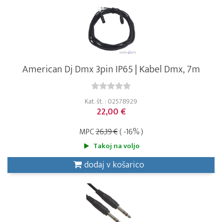
American Dj Dmx 3pin IP65 | Kabel Dmx, 7m
Kat. št. : 02578929
22,00 €
MPC
26,19 €
( -16% )
Takoj na voljo
dodaj v košarico