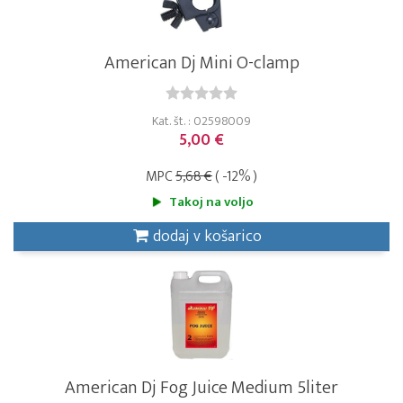
American Dj Mini O-clamp
Kat. št. : 02598009
5,00 €
MPC
5,68 €
( -12% )
Takoj na voljo
dodaj v košarico
American Dj Fog Juice Medium 5liter