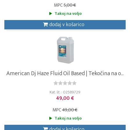
MPC
5,00 €
Takoj na voljo
dodaj v košarico
American Dj Haze Fluid Oil Based | Tekočina na o...
Kat. št. : 02589729
49,00 €
MPC
49,00 €
Takoj na voljo
dodaj v košarico