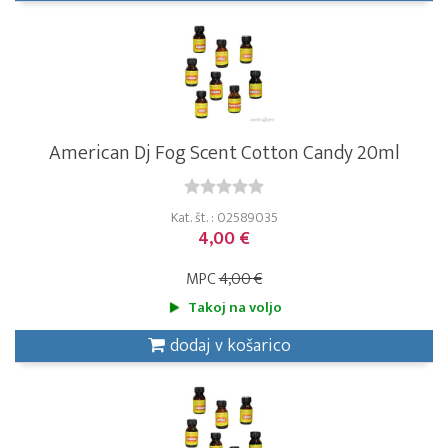
American Dj Fog Scent Cotton Candy 20ml
Kat. št. : 02589035
4,00 €
MPC
4,00 €
Takoj na voljo
dodaj v košarico