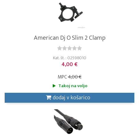
American Dj O Slim 2 Clamp
Kat. št. : 02598010
4,00 €
MPC
4,00 €
Takoj na voljo
dodaj v košarico