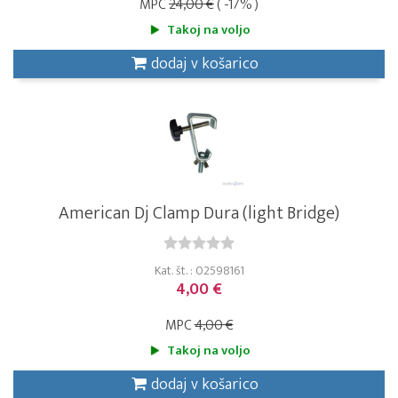
MPC
24,00 €
( -17% )
Takoj na voljo
dodaj v košarico
American Dj Clamp Dura (light Bridge)
Kat. št. : 02598161
4,00 €
MPC
4,00 €
Takoj na voljo
dodaj v košarico