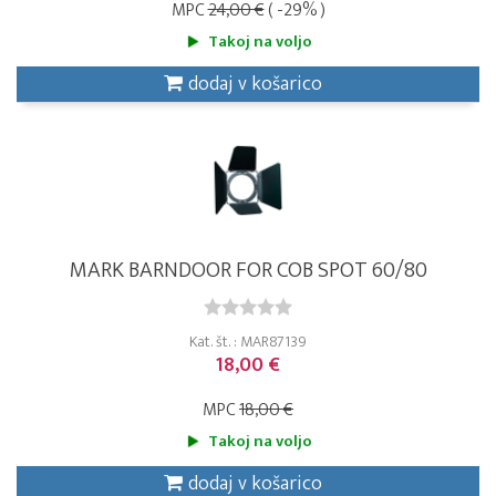
MPC
24,00 €
( -29% )
Takoj na voljo
dodaj v košarico
MARK BARNDOOR FOR COB SPOT 60/80
Kat. št. : MAR87139
18,00 €
MPC
18,00 €
Takoj na voljo
dodaj v košarico