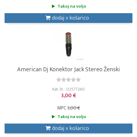
Takoj na voljo
dodaj v košarico
American Dj Konektor Jack Stereo Ženski
Kat. št. : 02577240
3,00 €
MPC
3,00 €
Takoj na voljo
dodaj v košarico