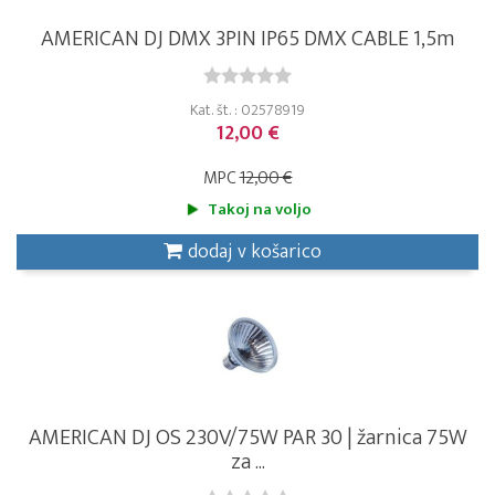
AMERICAN DJ DMX 3PIN IP65 DMX CABLE 1,5m
Kat. št. : 02578919
12,00 €
MPC
12,00 €
Takoj na voljo
dodaj v košarico
AMERICAN DJ OS 230V/75W PAR 30 | žarnica 75W
za ...