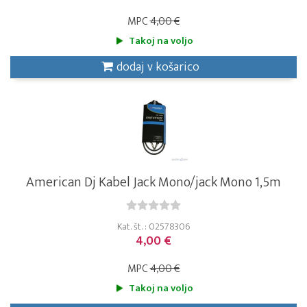
MPC
4,00 €
Takoj na voljo
dodaj v košarico
American Dj Kabel Jack Mono/jack Mono 1,5m
Kat. št. : 02578306
4,00 €
MPC
4,00 €
Takoj na voljo