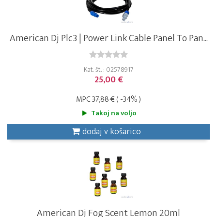
American Dj Plc3 | Power Link Cable Panel To Pan...
Kat. št. : 02578917
25,00 €
MPC
37,88 €
( -34% )
Takoj na voljo
dodaj v košarico
American Dj Fog Scent Lemon 20ml