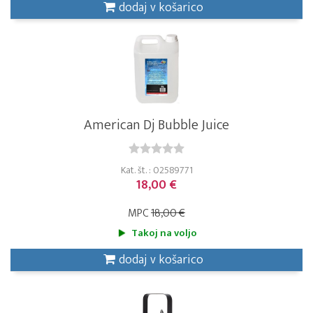
dodaj v košarico
American Dj Bubble Juice
Kat. št. : 02589771
18,00 €
MPC
18,00 €
Takoj na voljo
dodaj v košarico