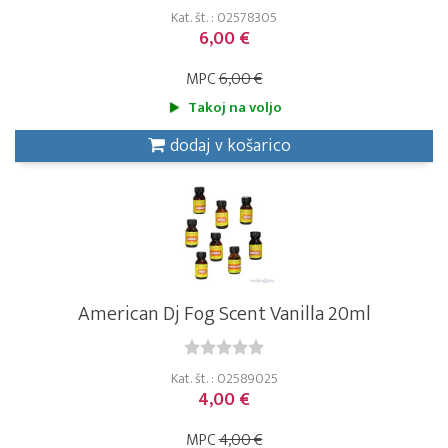
Kat. št. : 02578305
6,00 €
MPC
6,00 €
Takoj na voljo
dodaj v košarico
American Dj Fog Scent Vanilla 20ml
Kat. št. : 02589025
4,00 €
MPC
4,00 €