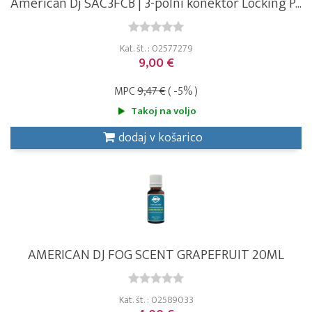
American Dj SAC3FCB | 3-polni konektor Locking P...
Kat. št. : 02577279
9,00 €
MPC
9,47 €
( -5% )
Takoj na voljo
dodaj v košarico
AMERICAN DJ FOG SCENT GRAPEFRUIT 20ML
Kat. št. : 02589033