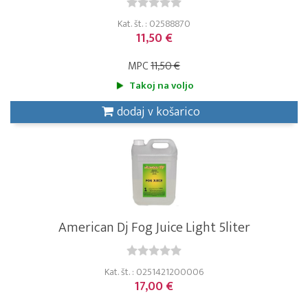
Kat. št. : 02588870
11,50 €
MPC
11,50 €
Takoj na voljo
dodaj v košarico
American Dj Fog Juice Light 5liter
Kat. št. : 0251421200006
17,00 €