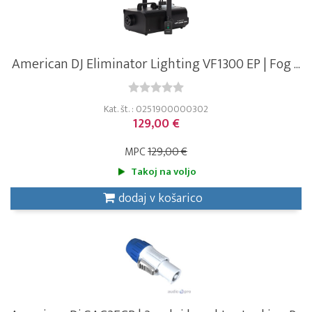
American DJ Eliminator Lighting VF1300 EP | Fog ...
Kat. št. : 0251900000302
129,00 €
MPC
129,00 €
Takoj na voljo
dodaj v košarico