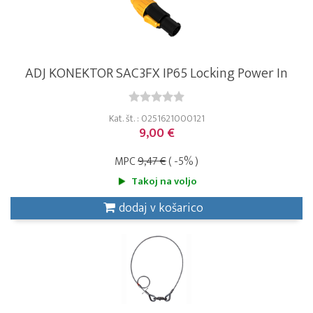
ADJ KONEKTOR SAC3FX IP65 Locking Power In
Kat. št. : 0251621000121
9,00 €
MPC
9,47 €
( -5% )
Takoj na voljo
dodaj v košarico