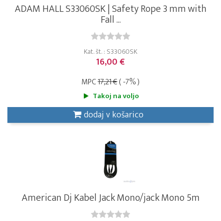
ADAM HALL S33060SK | Safety Rope 3 mm with
Fall ...
Kat. št. : S33060SK
16,00 €
MPC
17,21 €
( -7% )
Takoj na voljo
dodaj v košarico
American Dj Kabel Jack Mono/jack Mono 5m