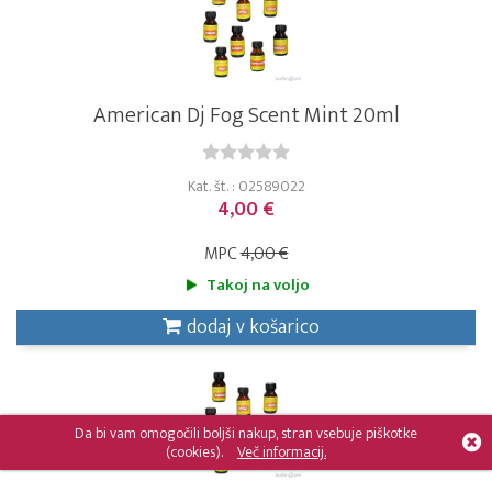
American Dj Fog Scent Mint 20ml
Kat. št. : 02589022
4,00 €
MPC
4,00 €
Takoj na voljo
dodaj v košarico
Da bi vam omogočili boljši nakup, stran vsebuje piškotke
(cookies).
Več informacij.