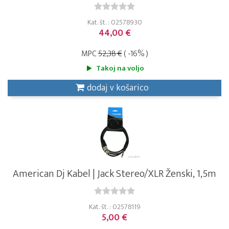
Kat. št. : 02578930
44,00 €
MPC
52,38 €
( -16% )
Takoj na voljo
dodaj v košarico
American Dj Kabel | Jack Stereo/XLR Ženski, 1,5m
Kat. št. : 02578119
5,00 €