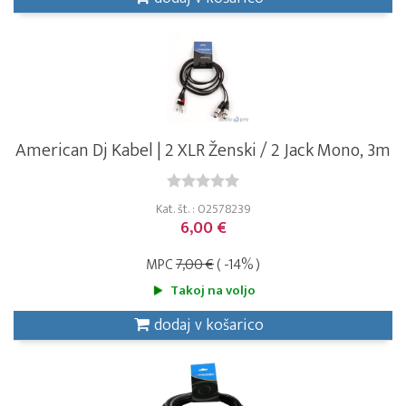
American Dj Kabel | 2 XLR Ženski / 2 Jack Mono, 3m
Kat. št. : 02578239
6,00 €
MPC
7,00 €
( -14% )
Takoj na voljo
dodaj v košarico