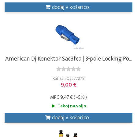
dodaj v košarico
American Dj Konektor Sac3fca | 3-pole Locking Po...
Kat. št. : 02577278
9,00 €
MPC
9,47 €
( -5% )
Takoj na voljo
dodaj v košarico