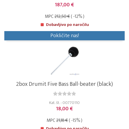
187,00 €
MPC
212,50 €
( -12% )
Dobavljivo po naročilu
Pokličite nas!
2box Drumit Five Bass Ball-beater (black)
Kat. št. : 00770110
18,00 €
MPC
21,18 €
( -15% )
Dobavljivo po naročilu