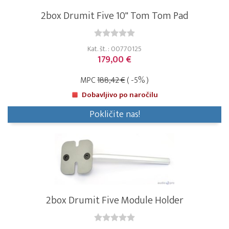
2box Drumit Five 10" Tom Tom Pad
Kat. št. : 00770125
179,00 €
MPC
188,42 €
( -5% )
Dobavljivo po naročilu
Pokličite nas!
2box Drumit Five Module Holder