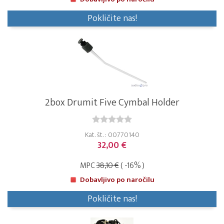
Pokličite nas!
2box Drumit Five Cymbal Holder
Kat. št. : 00770140
32,00 €
MPC
38,10 €
( -16% )
Dobavljivo po naročilu
Pokličite nas!