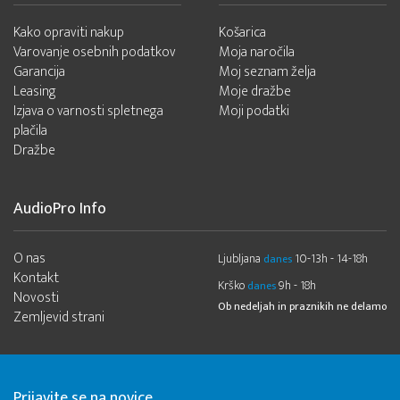
Kako opraviti nakup
Košarica
Varovanje osebnih podatkov
Moja naročila
Garancija
Moj seznam želja
Leasing
Moje dražbe
Izjava o varnosti spletnega
Moji podatki
plačila
Dražbe
AudioPro Info
O nas
Ljubljana
10-13h - 14-18h
danes
Kontakt
Krško
9h - 18h
danes
Novosti
Ob nedeljah in praznikih ne delamo
Zemljevid strani
Prijavite se na novice