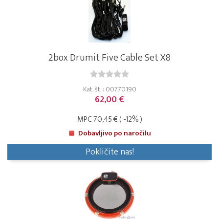
2box Drumit Five Cable Set X8
Kat. št. : 00770190
62,00 €
MPC
70,45 €
( -12% )
Dobavljivo po naročilu
Pokličite nas!