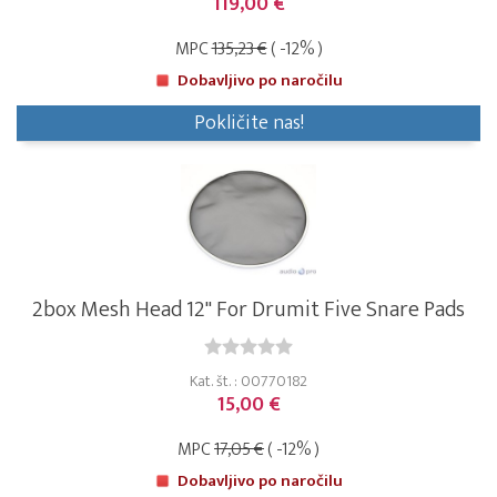
119,00 €
MPC
135,23 €
( -12% )
Dobavljivo po naročilu
Pokličite nas!
2box Mesh Head 12" For Drumit Five Snare Pads
Kat. št. : 00770182
15,00 €
MPC
17,05 €
( -12% )
Dobavljivo po naročilu