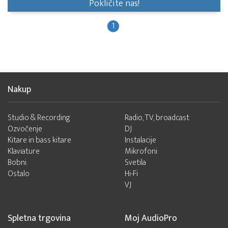
Pokličite nas!
1
Nakup
Studio & Recording
Radio, TV, broadcast
Ozvočenje
DJ
Kitare in bass kitare
Instalacije
Klaviature
Mikrofoni
Bobni
Svetila
Ostalo
Hi-Fi
VJ
Spletna trgovina
Moj AudioPro