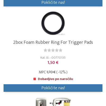
Pokličite nas!
2box Foam Rubber Ring For Trigger Pads
Kat. št. : 00770135
1,50 €
MPC
1,70 €
( -12% )
Dobavljivo po naročilu
Pokličite nas!