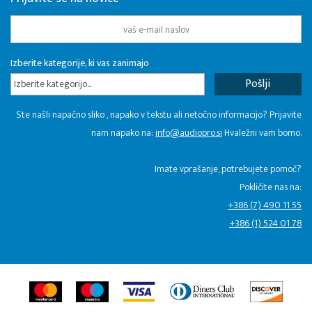
Izberite kategorije, ki vas zanimajo
Izberite kategorijo...
Ste našli napačno sliko , napako v tekstu ali netočno informacijo? Prijavite
nam napako na:
info@audiopro.si
Hvaležni vam bomo.
Imate vprašanje, potrebujete pomoč?
Pokličite nas na:
+386 (7) 490 11 55
+386 (1) 524 01 78