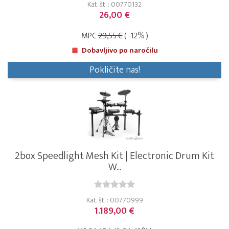
Kat. št. : 00770132
26,00 €
MPC
29,55 €
( -12% )
Dobavljivo po naročilu
Pokličite nas!
2box Speedlight Mesh Kit | Electronic Drum Kit
W...
Kat. št. : 00770999
1.189,00 €