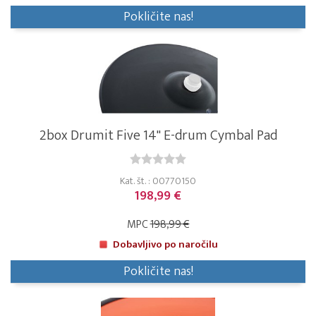
Pokličite nas!
2box Drumit Five 14" E-drum Cymbal Pad
Kat. št. : 00770150
198,99 €
MPC
198,99 €
Dobavljivo po naročilu
Pokličite nas!