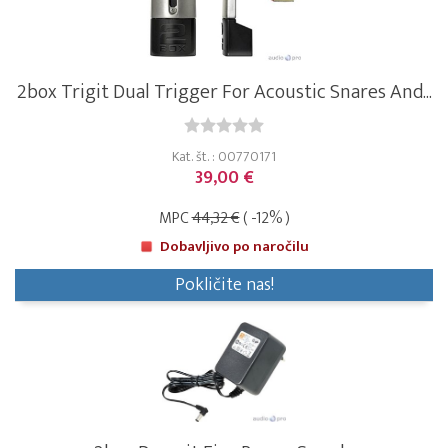
2box Trigit Dual Trigger For Acoustic Snares And...
Kat. št. : 00770171
39,00 €
MPC
44,32 €
( -12% )
Dobavljivo po naročilu
Pokličite nas!