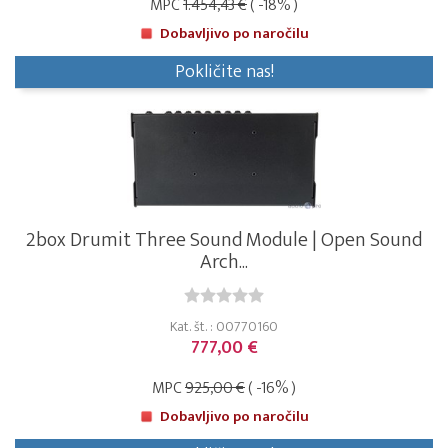
MPC
1.454,43 €
( -18% )
Dobavljivo po naročilu
Pokličite nas!
2box Drumit Three Sound Module | Open Sound
Arch...
Kat. št. : 00770160
777,00 €
MPC
925,00 €
( -16% )
Dobavljivo po naročilu