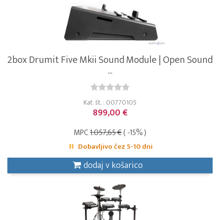
2box Drumit Five Mkii Sound Module | Open Sound
...
Kat. št. : 00770105
899,00 €
MPC
1.057,65 €
( -15% )
Dobavljivo čez 5-10 dni
dodaj v košarico