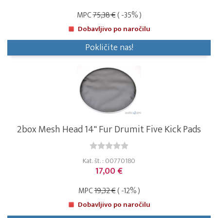
MPC
75,38 €
( -35% )
Dobavljivo po naročilu
Pokličite nas!
2box Mesh Head 14" Fur Drumit Five Kick Pads
Kat. št. : 00770180
17,00 €
MPC
19,32 €
( -12% )
Dobavljivo po naročilu