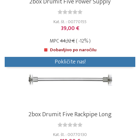
2box Drumit Five Power Supply
Kat. št. : 00770155
39,00 €
MPC
44,32 €
( -12% )
Dobavljivo po naročilu
Pokličite nas!
2box Drumit Five Rackpipe Long
Kat. št. : 00770130