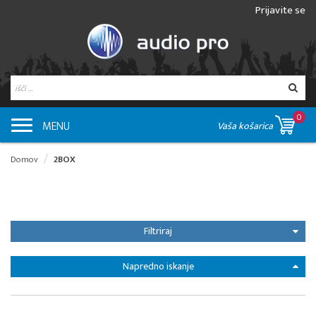
Prijavite se
0
MENU
Vaša košarica
Domov
2BOX
Filtriraj
Napredno iskanje