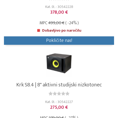
Kat. št. : 30542228
378,00 €
MPC
499,00 €
( -24% )
Dobavljivo po naročilu
Pokličite nas!
Krk S8.4 | 8" aktivni studijski nizkotonec
Kat. št. : 30542227
275,00 €