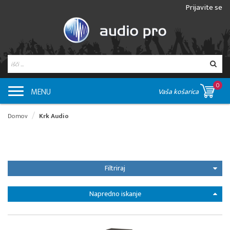
Prijavite se
0
MENU
Vaša košarica
Domov
Krk Audio
Filtriraj
Napredno iskanje