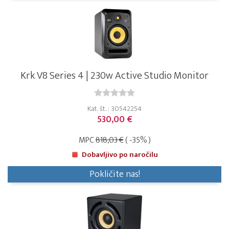
Krk V8 Series 4 | 230w Active Studio Monitor
Kat. št. : 30542254
530,00 €
MPC
818,03 €
( -35% )
Dobavljivo po naročilu
Pokličite nas!