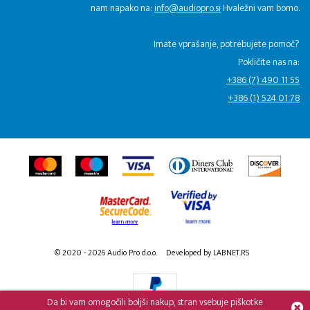
nam napako na:
info@audiopro.si
Hvaležni vam bomo.
Imate vprašanje, potrebujete pomoč?
Pokličite nas na:
+386 (7) 490 11 55
+386 (1) 524 01 78
© 2020 - 2026 Audio Pro d.o.o.
Developed by LABNET.RS
Da bi vam omogočili boljši nakup, stran vsebuje piškotke