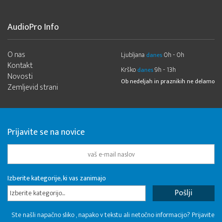
AudioPro Info
O nas
Ljubljana
0h - 0h
danes
Kontakt
Krško
9h - 13h
danes
Novosti
Ob nedeljah in praznikih ne delamo
Zemljevid strani
Prijavite se na novice
Izberite kategorije, ki vas zanimajo
Izberite kategorijo...
Ste našli napačno sliko , napako v tekstu ali netočno informacijo? Prijavite