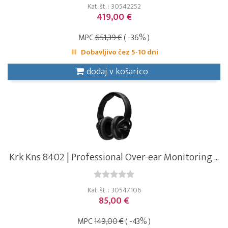
Kat. št. : 30542252
419,00 €
MPC
651,39 €
( -36% )
Dobavljivo čez 5-10 dni
dodaj v košarico
Krk Kns 8402 | Professional Over-ear Monitoring ...
Kat. št. : 30547106
85,00 €
MPC
149,00 €
( -43% )