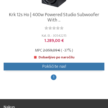
Krk 12s Ho | 400w Powered Studio Subwoofer
With ...
Kat. št. : 30542215
1.289,00 €
MPC
2.059,09 €
( -37% )
Dobavljivo po naročilu
Pokličite nas!
1
Nakup