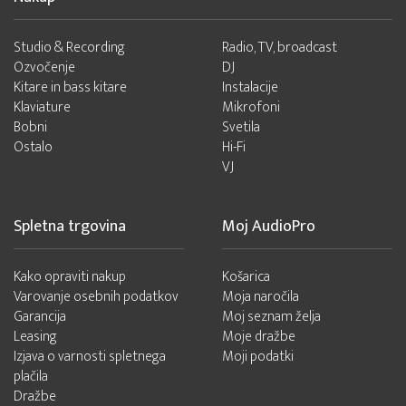
Studio & Recording
Radio, TV, broadcast
Ozvočenje
DJ
Kitare in bass kitare
Instalacije
Klaviature
Mikrofoni
Bobni
Svetila
Ostalo
Hi-Fi
VJ
Spletna trgovina
Moj AudioPro
Kako opraviti nakup
Košarica
Varovanje osebnih podatkov
Moja naročila
Garancija
Moj seznam želja
Leasing
Moje dražbe
Izjava o varnosti spletnega
Moji podatki
plačila
Dražbe