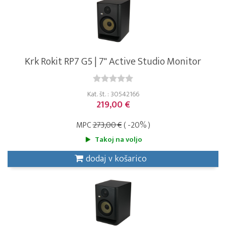
Krk Rokit RP7 G5 | 7" Active Studio Monitor
Kat. št. : 30542166
219,00 €
MPC
273,00 €
( -20% )
Takoj na voljo
dodaj v košarico