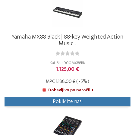
Yamaha MX88 Black | 88-key Weighted Action
Music...
Kat. št. : 900MX88BK
1.125,00 €
MPC
1.188,00 €
( -5% )
Dobavljivo po naročilu
Pokličite nas!