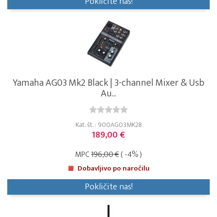
Pokličite nas!
Yamaha AG03 Mk2 Black | 3-channel Mixer & Usb
Au...
Kat. št. : 900AG03MK2B
189,00 €
MPC
196,00 €
( -4% )
Dobavljivo po naročilu
Pokličite nas!