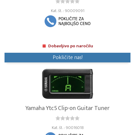
Kat. št. : 90009091
Dobavljivo po naročilu
Pokličite nas!
Yamaha Ytc5 Clip-on Guitar Tuner
Kat. št. : 90016018