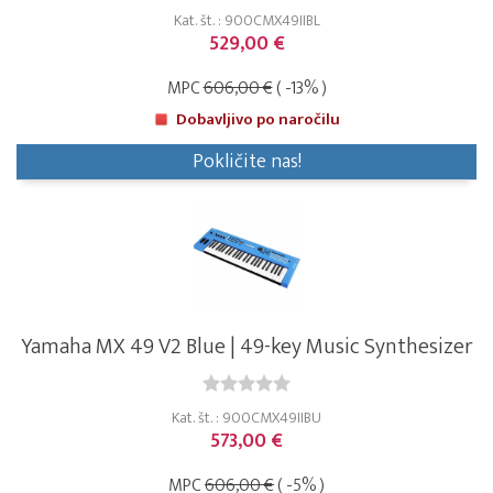
Kat. št. : 900CMX49IIBL
529,00 €
MPC
606,00 €
( -13% )
Dobavljivo po naročilu
Pokličite nas!
Yamaha MX 49 V2 Blue | 49-key Music Synthesizer
Kat. št. : 900CMX49IIBU
573,00 €
MPC
606,00 €
( -5% )