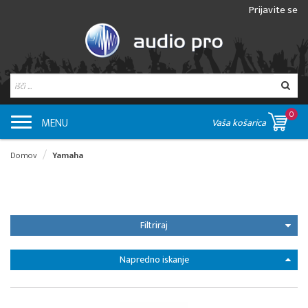
Prijavite se
0
MENU
Vaša košarica
Domov
Yamaha
Filtriraj
Napredno iskanje