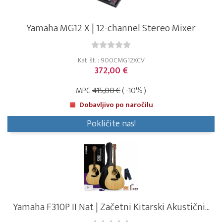
Yamaha MG12 X | 12-channel Stereo Mixer
Kat. št. : 900CMG12XCV
372,00 €
MPC
415,00 €
( -10% )
Dobavljivo po naročilu
Pokličite nas!
Yamaha F310P II Nat | Začetni Kitarski Akustični...