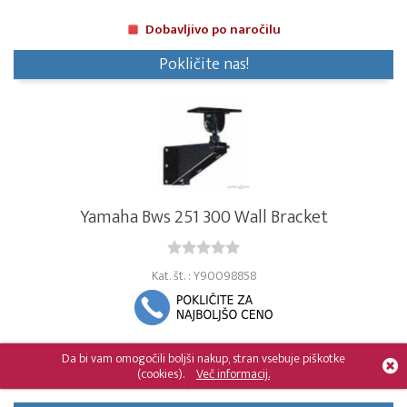
Dobavljivo po naročilu
Pokličite nas!
Yamaha Bws 251 300 Wall Bracket
Kat. št. : Y90098858
Da bi vam omogočili boljši nakup, stran vsebuje piškotke
(cookies).
Več informacij.
Dobavljivo po naročilu