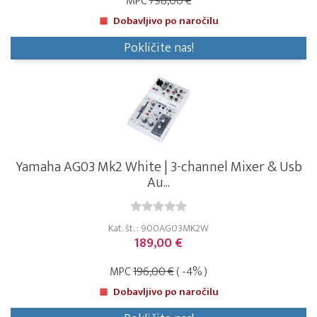
MPC
798,00 €
Dobavljivo po naročilu
Pokličite nas!
Yamaha AG03 Mk2 White | 3-channel Mixer & Usb
Au...
Kat. št. : 900AG03MK2W
189,00 €
MPC
196,00 €
( -4% )
Dobavljivo po naročilu