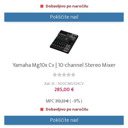
Dobavljivo po naročilu
Pokličite nas!
Yamaha Mg10x Cv | 10-channel Stereo Mixer
Kat. št. : 900CMG10XCV
285,00 €
MPC
313,33 €
( -9% )
Dobavljivo po naročilu
Pokličite nas!