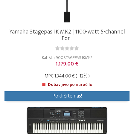
Yamaha Stagepas 1K MK2 | 1100-watt 5-channel
Por...
Kat. št. : 900STAGEPAS1KMK2
1.179,00 €
MPC
1.344,00 €
( -12% )
Dobavljivo po naročilu
Pokličite nas!