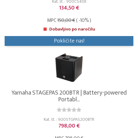
Kat. št. : 900CS40II
134,50 €
MPC
150,00 €
( -10% )
Dobavljivo po naročilu
Pokličite nas!
Yamaha STAGEPAS 200BTR | Battery-powered
Portabl...
Kat. št. : 900STGPAS200BTR
798,00 €