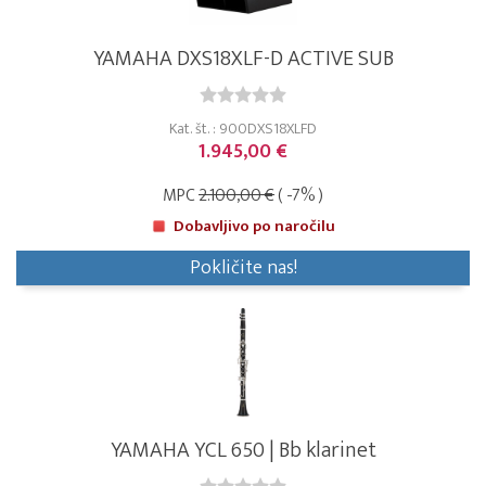
YAMAHA DXS18XLF-D ACTIVE SUB
Kat. št. : 900DXS18XLFD
1.945,00 €
MPC
2.100,00 €
( -7% )
Dobavljivo po naročilu
Pokličite nas!
YAMAHA YCL 650 | Bb klarinet