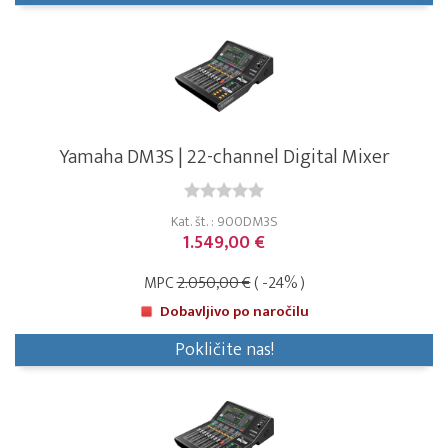
Yamaha DM3S | 22-channel Digital Mixer
Kat. št. : 900DM3S
1.549,00 €
MPC
2.050,00 €
( -24% )
Dobavljivo po naročilu
Pokličite nas!