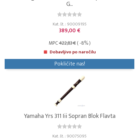
G...
Kat. št. : 90009195
389,00 €
MPC
422,83 €
( -8% )
Dobavljivo po naročilu
Pokličite nas!
Yamaha Yrs 311 Iii Sopran Blok Flavta
Kat. št. : 90075095