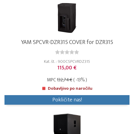
YAM SPCVR-DZR315 COVER for DZR315
Kat. št. : 900CSPCVRDZ315
115,00 €
MPC
132,74 €
( -13% )
Dobavljivo po naročilu
Pokličite nas!