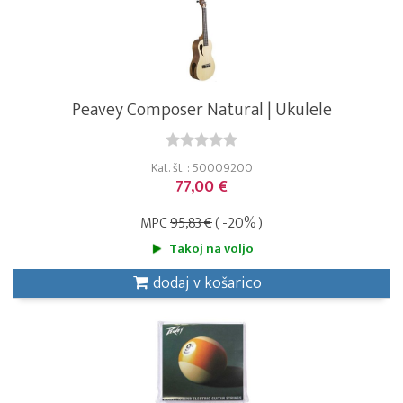
Peavey Composer Natural | Ukulele
Kat. št. : 50009200
77,00 €
MPC
95,83 €
( -20% )
Takoj na voljo
dodaj v košarico