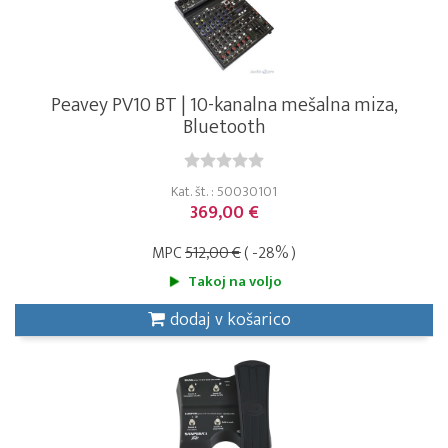
Peavey PV10 BT | 10-kanalna mešalna miza,
Bluetooth
Kat. št. : 50030101
369,00 €
MPC
512,00 €
( -28% )
Takoj na voljo
dodaj v košarico