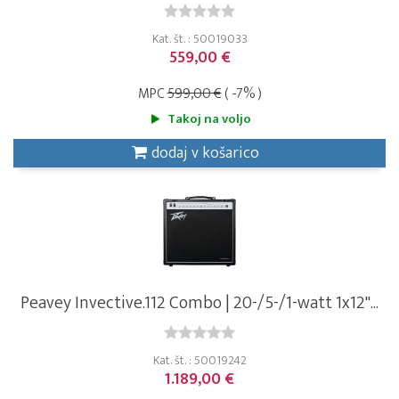
Kat. št. : 50019033
559,00 €
MPC
599,00 €
( -7% )
Takoj na voljo
dodaj v košarico
Peavey Invective.112 Combo | 20-/5-/1-watt 1x12"...
Kat. št. : 50019242
1.189,00 €