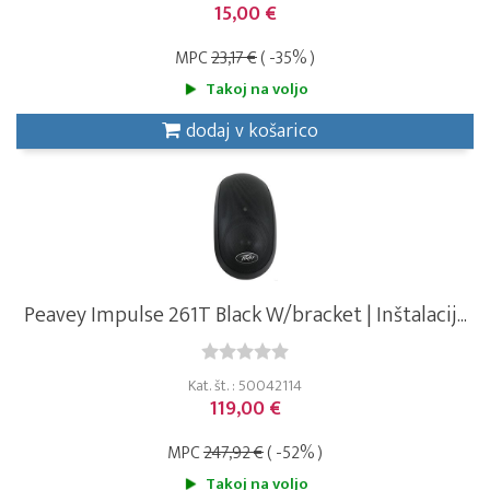
15,00 €
MPC
23,17 €
( -35% )
Takoj na voljo
dodaj v košarico
Peavey Impulse 261T Black W/bracket | Inštalacij...
Kat. št. : 50042114
119,00 €
MPC
247,92 €
( -52% )
Takoj na voljo