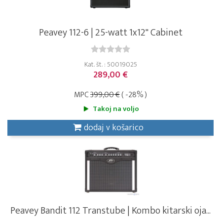
Peavey 112-6 | 25-watt 1x12" Cabinet
Kat. št. : 50019025
289,00 €
MPC
399,00 €
( -28% )
Takoj na voljo
dodaj v košarico
Peavey Bandit 112 Transtube | Kombo kitarski oja...