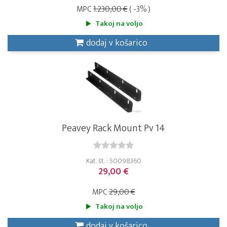
MPC
1.230,00 €
( -3% )
Takoj na voljo
dodaj v košarico
Peavey Rack Mount Pv 14
Kat. št. : 50098360
29,00 €
MPC
29,00 €
Takoj na voljo
dodaj v košarico