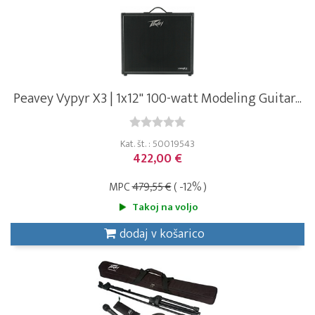
Peavey Vypyr X3 | 1x12" 100-watt Modeling Guitar...
Kat. št. : 50019543
422,00 €
MPC
479,55 €
( -12% )
Takoj na voljo
dodaj v košarico