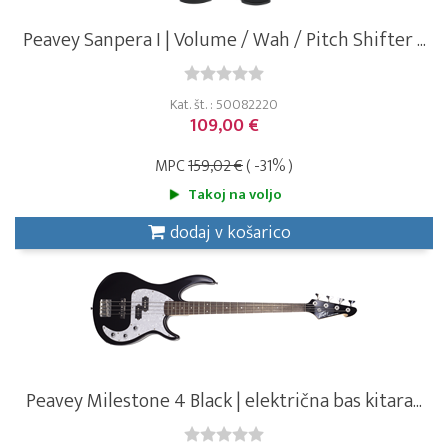
Peavey Sanpera I | Volume / Wah / Pitch Shifter ...
Kat. št. : 50082220
109,00 €
MPC
159,02 €
( -31% )
Takoj na voljo
dodaj v košarico
Peavey Milestone 4 Black | električna bas kitara...