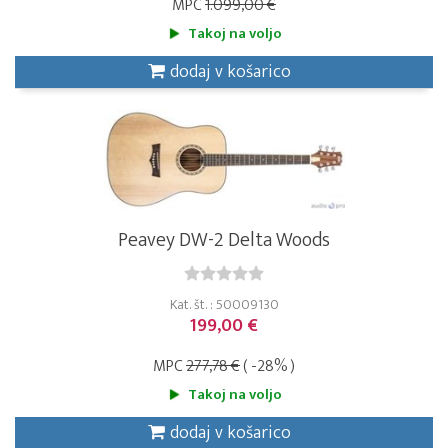
MPC
1.099,00 €
Takoj na voljo
dodaj v košarico
Peavey DW-2 Delta Woods
Kat. št. : 50009130
199,00 €
MPC
277,78 €
( -28% )
Takoj na voljo
dodaj v košarico