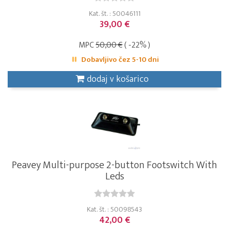
Kat. št. : 50046111
39,00 €
MPC
50,00 €
( -22% )
Dobavljivo čez 5-10 dni
dodaj v košarico
Peavey Multi-purpose 2-button Footswitch With
Leds
Kat. št. : 50098543
42,00 €