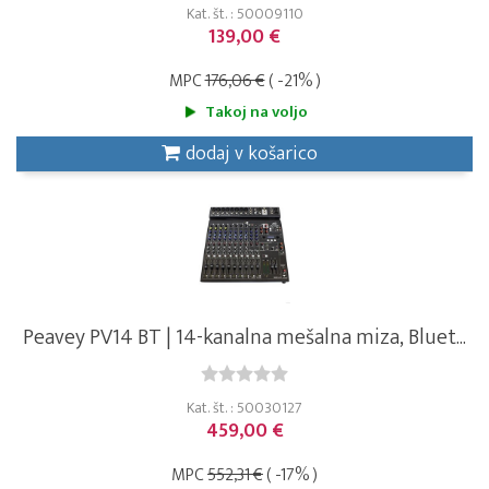
Kat. št. : 50009110
139,00 €
MPC
176,06 €
( -21% )
Takoj na voljo
dodaj v košarico
Peavey PV14 BT | 14-kanalna mešalna miza, Bluet...
Kat. št. : 50030127
459,00 €
MPC
552,31 €
( -17% )