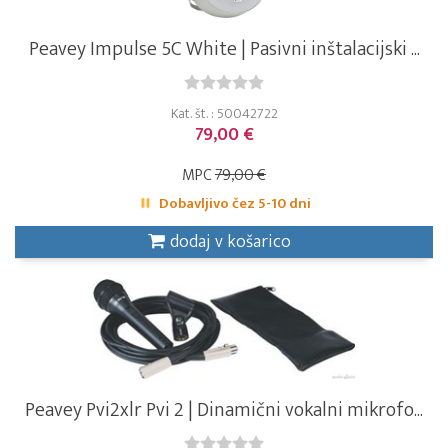
Peavey Impulse 5C White | Pasivni inštalacijski ...
Kat. št. : 50042722
79,00 €
MPC
79,00 €
Dobavljivo čez 5-10 dni
dodaj v košarico
Peavey Pvi2xlr Pvi 2 | Dinamični vokalni mikrofo...