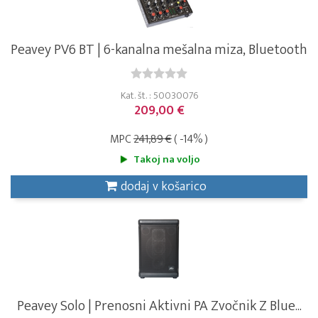
Peavey PV6 BT | 6-kanalna mešalna miza, Bluetooth
Kat. št. : 50030076
209,00 €
MPC
241,89 €
( -14% )
Takoj na voljo
dodaj v košarico
Peavey Solo | Prenosni Aktivni PA Zvočnik Z Blue...