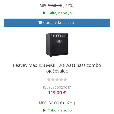
MPC
119,00 €
( -17% )
Takoj na voljo
dodaj v košarico
Peavey Max 158 MKII | 20-watt Bass combo
ojačevalec
Kat. št. : 50020037
149,00 €
MPC
180,00 €
( -17% )
Takoj na voljo