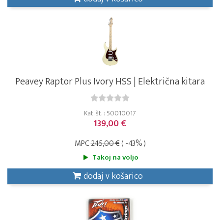
Peavey Raptor Plus Ivory HSS | Električna kitara
Kat. št. : 50010017
139,00 €
MPC
245,00 €
( -43% )
Takoj na voljo
dodaj v košarico