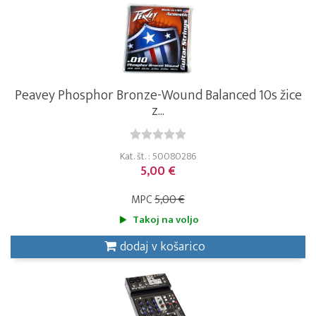
Peavey Phosphor Bronze-Wound Balanced 10s žice
z...
Kat. št. : 50080286
5,00 €
MPC
5,00 €
Takoj na voljo
dodaj v košarico