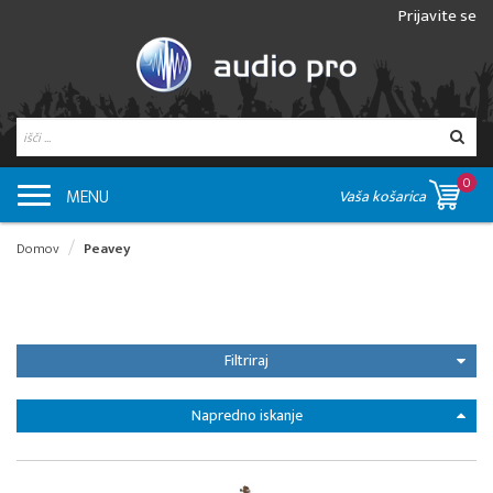
Prijavite se
0
MENU
Vaša košarica
Domov
Peavey
Filtriraj
Napredno iskanje