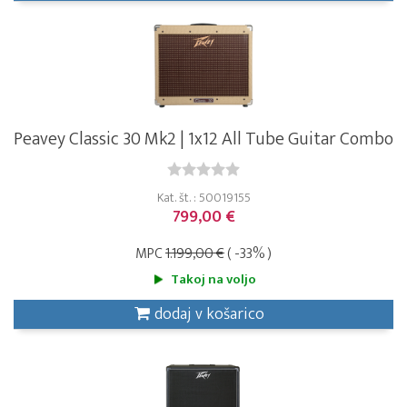
Peavey Classic 30 Mk2 | 1x12 All Tube Guitar Combo
Kat. št. : 50019155
799,00 €
MPC
1.199,00 €
( -33% )
Takoj na voljo
dodaj v košarico