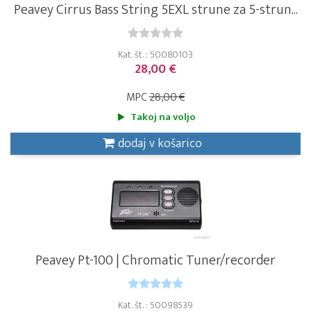
Peavey Cirrus Bass String 5EXL strune za 5-strun...
Kat. št. : 50080103
28,00 €
MPC
28,00 €
Takoj na voljo
dodaj v košarico
Peavey Pt-100 | Chromatic Tuner/recorder
Kat. št. : 50098539