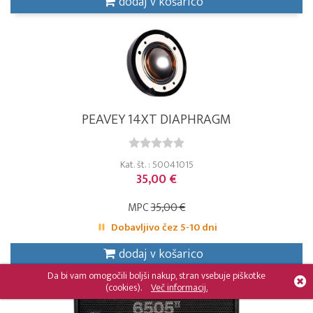
dodaj v košarico
PEAVEY 14XT DIAPHRAGM
Kat. št. : 50041015
35,00 €
MPC
35,00 €
Dobavljivo čez 5-10 dni
dodaj v košarico
Da bi vam omogočili boljši nakup, stran vsebuje piškotke
(cookies).
Več informacij.