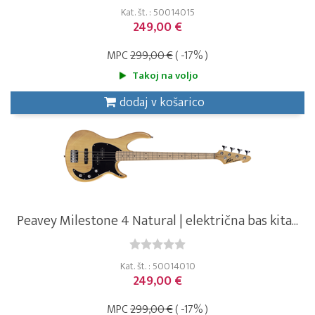
Kat. št. : 50014015
249,00 €
MPC
299,00 €
( -17% )
Takoj na voljo
dodaj v košarico
Peavey Milestone 4 Natural | električna bas kita...
Kat. št. : 50014010
249,00 €
MPC
299,00 €
( -17% )