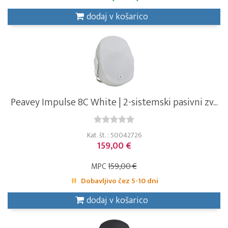
dodaj v košarico
Peavey Impulse 8C White | 2-sistemski pasivni zv...
Kat. št. : 50042726
159,00 €
MPC
159,00 €
Dobavljivo čez 5-10 dni
dodaj v košarico