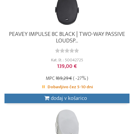
PEAVEY IMPULSE 8C BLACK | TWO-WAY PASSIVE
LOUDSP...
Kat. št. : 50042725
139,00 €
MPC
189,29 €
( -27% )
Dobavljivo čez 5-10 dni
dodaj v košarico