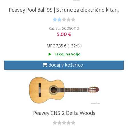
Peavey Pool Ball 9S | Strune za električno kitar...
Kat. št. : 50080110
5,00 €
MPC
7,35 €
( -32% )
Takoj na voljo
dodaj v košarico
Peavey CNS-2 Delta Woods