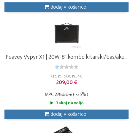
dodaj v košarico
Peavey Vypyr X1 | 20W, 8" kombo kitarski/bas/aku...
Kat. št. : 50019540
209,00 €
MPC
278,00 €
( -25% )
Takoj na voljo
dodaj v košarico