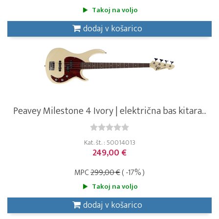
Takoj na voljo
dodaj v košarico
Peavey Milestone 4 Ivory | električna bas kitara...
Kat. št. : 50014013
249,00 €
MPC
299,00 €
( -17% )
Takoj na voljo
dodaj v košarico