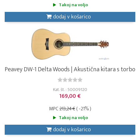
Takoj na voljo
dodaj v košarico
Peavey DW-1 Delta Woods | Akustična kitara s torbo
Kat. št. : 50009120
169,00 €
MPC
213,24 €
( -21% )
Takoj na voljo
dodaj v košarico