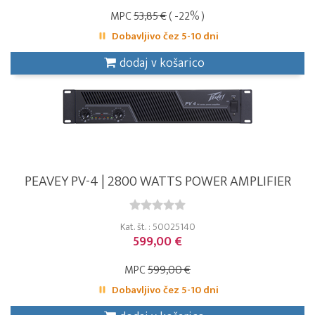
MPC
53,85 €
( -22% )
Dobavljivo čez 5-10 dni
dodaj v košarico
PEAVEY PV-4 | 2800 WATTS POWER AMPLIFIER
Kat. št. : 50025140
599,00 €
MPC
599,00 €
Dobavljivo čez 5-10 dni