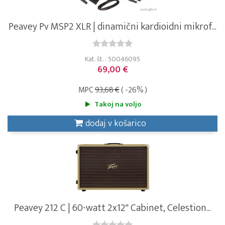
Peavey Pv MSP2 XLR | dinamični kardioidni mikrof...
Kat. št. : 50046095
69,00 €
MPC
93,68 €
( -26% )
Takoj na voljo
dodaj v košarico
Peavey 212 C | 60-watt 2x12" Cabinet, Celestion...