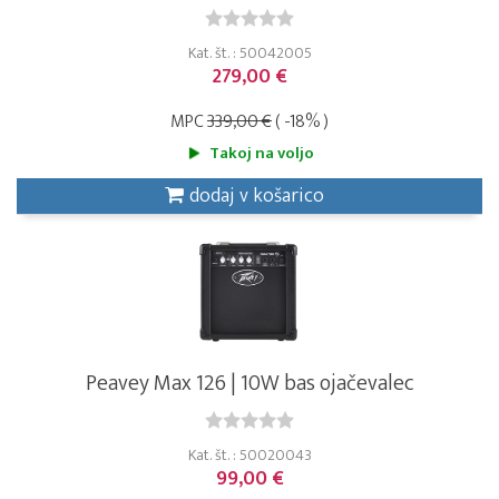
Kat. št. : 50042005
279,00 €
MPC
339,00 €
( -18% )
Takoj na voljo
dodaj v košarico
Peavey Max 126 | 10W bas ojačevalec
Kat. št. : 50020043
99,00 €