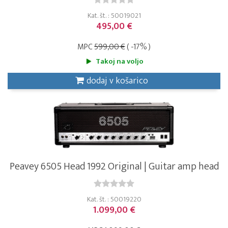
Kat. št. : 50019021
495,00 €
MPC
599,00 €
( -17% )
Takoj na voljo
dodaj v košarico
Peavey 6505 Head 1992 Original | Guitar amp head
Kat. št. : 50019220
1.099,00 €