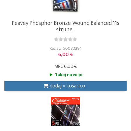
Peavey Phosphor Bronze-Wound Balanced 11s
strune...
Kat. št. : 50080284
6,00 €
MPC
6,00 €
Takoj na voljo
dodaj v košarico