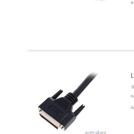
4
L
Ka
Au