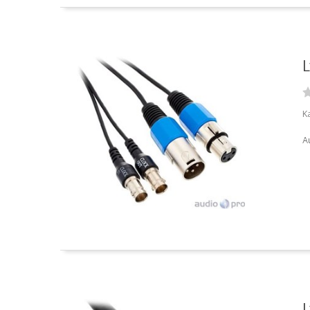
L
Ka
Au
L