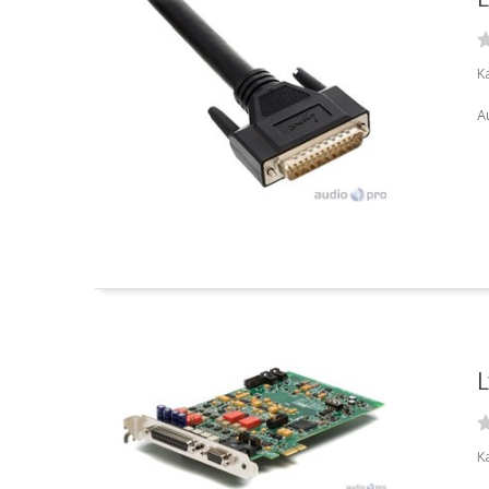
Ka
Au
L
Ka