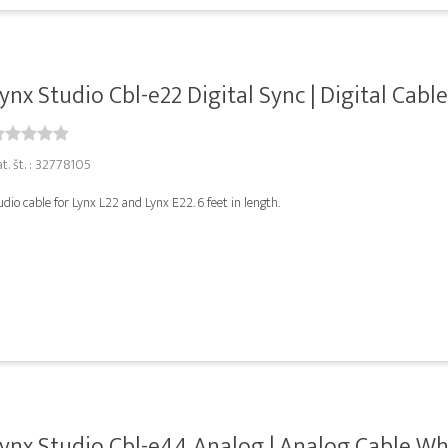
ynx Studio Cbl-e22 Digital Sync | Digital Cable.
t. št. : 32778105
dio cable for Lynx L22 and Lynx E22. 6 feet in length.
ynx Studio Cbl-e44 Analog | Analog Cable Whip