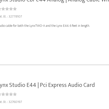
t. št. : 32778107
dio cable for both the LynxTWO-A and the Lynx E44. 6 feet in length.
ynx Studio E44 | Pci Express Audio Card
t. št. : 32760197