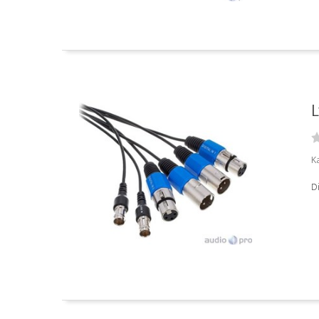
L
Ka
Di