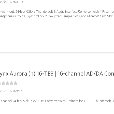
t. št. : 32760110
4-in/14-out, 24-bit/192kHz Thunderbolt 3 Audio Interface/Converter with 4 Preamp
eadphone Outputs, SynchroLock 2 Low-jitter Sample Clock, and MicroSD Card Slot
ynx Aurora (n) 16-TB3 | 16-channel AD/DA Conv
t. št. : 32760181
6-channel 24-bit/192kHz A/D-D/A Converter with Preinstalled LT-TB3 Thunderbolt 3