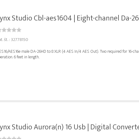
ynx Studio Cbl-aes1604 | Eight-channel Da-26h
t. št. : 32778150
ES16/AES16e male DA-26HD to 8 XLR (4 AES In/4 AES Out). Two required for 16-cha
eration. 6 feet in length.
ynx Studio Aurora(n) 16 Usb | Digital Convert