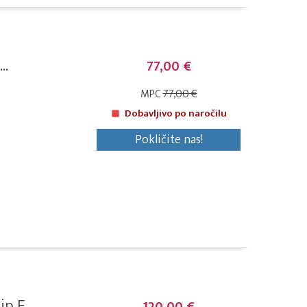
..
77,00 €
MPC
77,00 €
Dobavljivo po naročilu
Pokličite nas!
 F...