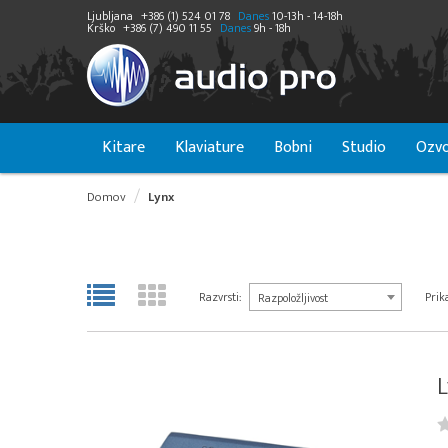
Ljubljana
+386 (1) 524 01 78
Danes
10-13h - 14-18h
Krško
+386 (7) 490 11 55
Danes
9h - 18h
Kitare
Klaviature
Bobni
Studio
Ozvo
Domov
Lynx
Razvrsti:
Prika
Razpoložljivost
L