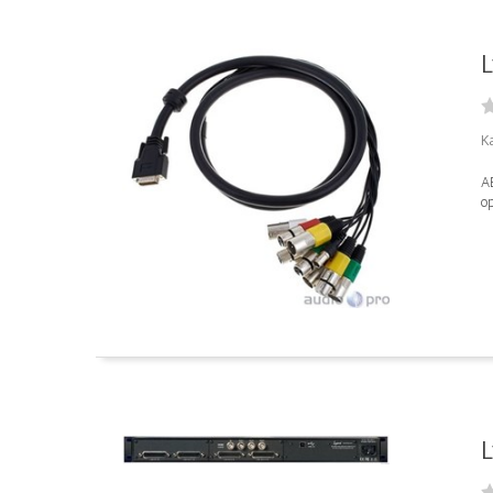
L
Ka
A
op
L