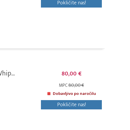
Pokličite nas!
hip...
80,00 €
MPC
80,00 €
Dobavljivo po naročilu
Pokličite nas!