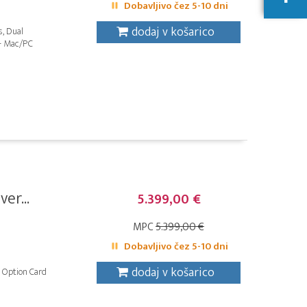
Dobavljivo čez 5-10 dni
dodaj v košarico
s, Dual
 - Mac/PC
er...
5.399,00 €
MPC
5.399,00 €
Dobavljivo čez 5-10 dni
dodaj v košarico
 Option Card