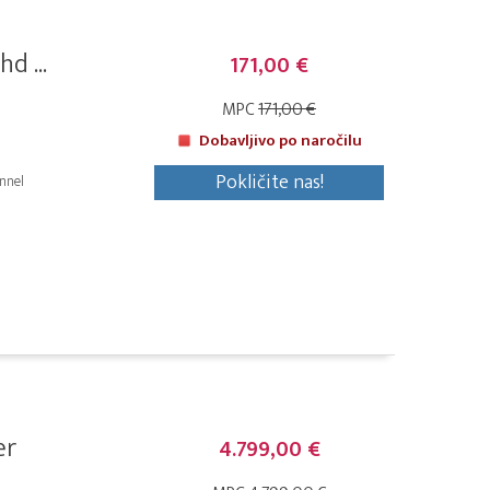
d ...
171,00 €
MPC
171,00 €
Dobavljivo po naročilu
Pokličite nas!
nnel
er
4.799,00 €