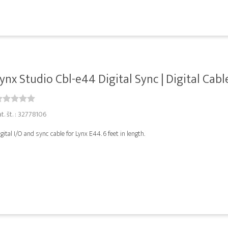
ynx Studio Cbl-e44 Digital Sync | Digital Cable.
t. št. : 32778106
gital I/O and sync cable for Lynx E44. 6 feet in length.