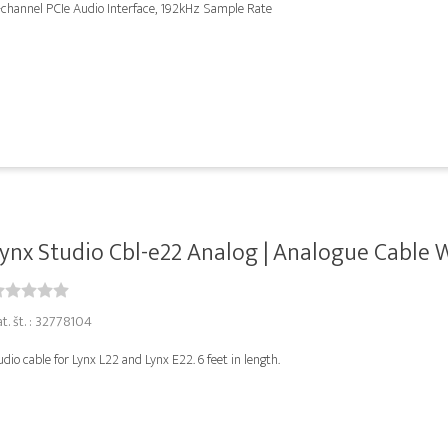
-channel PCIe Audio Interface, 192kHz Sample Rate
ynx Studio Cbl-e22 Analog | Analogue Cable W
t. št. : 32778104
dio cable for Lynx L22 and Lynx E22. 6 feet in length.