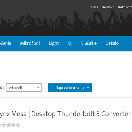
O nas
Kontakt
Kako opra
čenje
Mikrofoni
Light
DJ
Slušalke
Ostalo
Napredno iskanje
ži:
Vsi izdelki
ynx Mesa | Desktop Thunderbolt 3 Converter / 