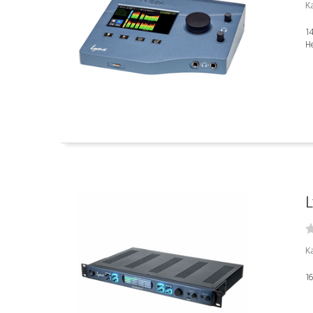
Ka
1
H
L
Ka
1