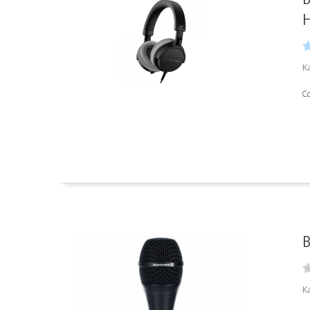
K
C
B
K