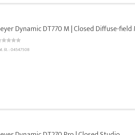
eyer Dynamic DT770 M | Closed Diffuse-field 
at. št. : 04547508
eyer Dynamic DT270 Pro | Closed Studio