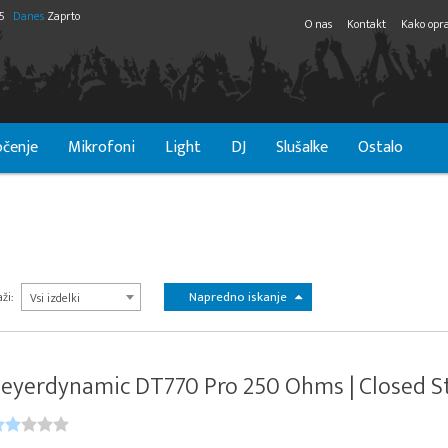
55
Danes
Zaprto
O nas
Kontakt
Kako opra
čenje
Mikrofoni
Light
DJ
Slušalke
Ostalo
Napredno iskanje
ži:
Vsi izdelki
eyerdynamic DT770 Pro 250 Ohms | Closed Stu