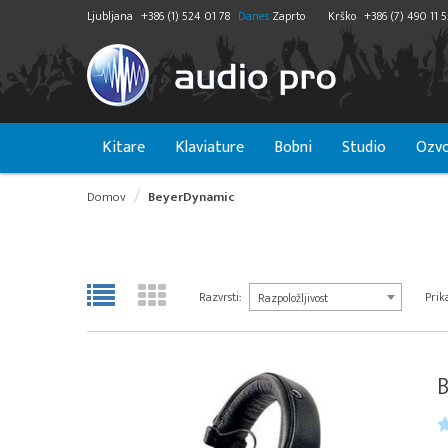
Ljubljana
+386 (1) 524 01 78
Danes
Zaprto
Krško
+386 (7) 490 11 
Kitare
Klaviature
Bobni
Studio
Ozvo
Domov
BeyerDynamic
Razvrsti:
Prika
Razpoložljivost
B