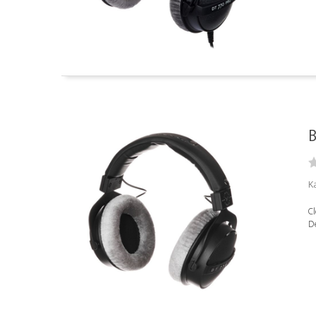
B
K
C
D